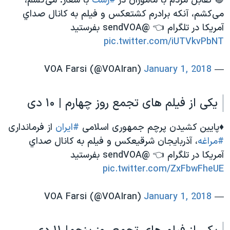
🔴 تقابل مردم با ماموران در
#رشت
با شعار: می‌کشم،
می‌کشم، آنکه برادرم کشتعکس و فیلم به كانال صداي
آمريكا در تلگرام 👈 @sendVOA بفرستید
pic.twitter.com/iUTVkvPbNT
January 1, 2018
— VOA Farsi (@VOAIran)
یکی از فیلم های تجمع روز چهارم | ۱۰ دی
♦️پایین کشیدن پرچم جمهوری اسلامی
#ایران
از فرمانداری
#مراغه
، آذربایجان شرقیعکس و فیلم به كانال صداي
آمريكا در تلگرام 👈 @sendVOA بفرستید
pic.twitter.com/ZxFbwFheUE
January 1, 2018
— VOA Farsi (@VOAIran)