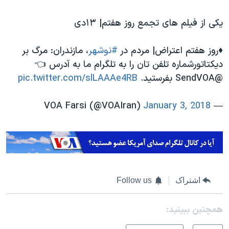
یکی از فیلم های تجمع روز هفتم| ۱۳دی
♦️روز هفتم اعتراض| مردم در
#نوشهر
، مازندران: مرگ بر
دیکتاتورشماره تلفن تان را به تلگرام ما به آدرس 👈
@SendVOA بفرستید.
pic.twitter.com/slLAAAe4RB
January 3, 2018
— VOA Farsi (@VOAIran)
اشتراک
Follow us
همچنبن ببینید: