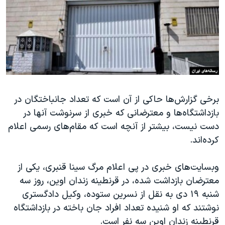
دنبال کنید
مستندها
فرهنگ و زندگی
حقوق شهروندی
انتخابات ریاست جمهوری آمریکا ۲۰۲۴
اقتصادی
حمله جمهوری اسلامی به اسرائیل
رمز مهسا
علم و فناوری
زبانهای مختلف
اسرائیل در جنگ
ورزش زنان در ایران
برخی گزارش‌ها حاکی از آن است که تعداد جانباختگان در
گالری عکس
اعتراضات زن، زندگی، آزادی
بازداشتگاه‌ها و معترضانی که خبری از سرنوشت آنها در
آرشیو پخش زنده
مجموعه مستندهای دادخواهی
دست نیست، بیشتر از آنچه است که مقام‌های رسمی اعلام
تریبونال مردمی آبان ۹۸
کرده‌اند.
دادگاه حمید نوری
وبسایت‌های خبری در پی اعلام مرگ سینا قنبری، یکی از
چهل سال گروگان‌گیری
معترضان بازداشت شده، در قرنطینه زندان اوین، روز سه
قانون شفافیت دارائی کادر رهبری ایران
شنبه ۱۹ دی به نقل از نسرین ستوده، وکیل دادگستری
نوشتند که او شنیده تعداد افراد جان باخته در بازداشتگاه
اعتراضات مردمی آبان ۹۸
قرنطینه زندان اوین سه نفر است.