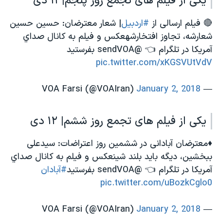
یکی از فیلم های تجمع روز پنجم| ۱۱ دی
🔴 فیلم ارسالی از
#اردبیل
| شعار معترضان: حسین حسین
شعارشه، تجاوز افتخارشهعکس و فیلم به كانال صداي
آمريكا در تلگرام 👈 @sendVOA بفرستید
pic.twitter.com/xKGSVUtVdV
January 2, 2018
— VOA Farsi (@VOAIran)
یکی از فیلم های تجمع روز ششم| ۱۲ دی
♦️معترضان آبادانی در ششمین روز اعتراضات: سیدعلی
ببخشین، دیگه باید بلند شینعکس و فیلم به كانال صداي
آمريكا در تلگرام 👈 @sendVOA بفرستید
#آبادان
pic.twitter.com/uBozkCglo0
January 2, 2018
— VOA Farsi (@VOAIran)