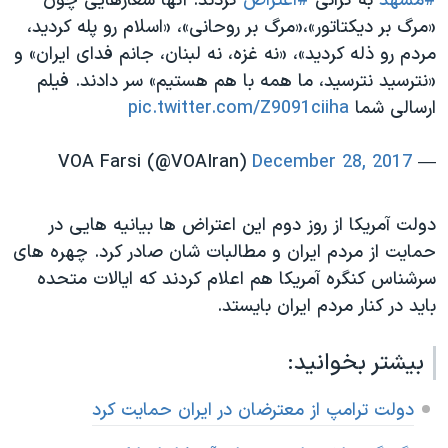
#مشهد
به گرانی
#اعتراض
کردند. آنها شعارهایی چون
«مرگ بر دیکتاتور»،‌«مرگ بر روحانی»، «اسلام رو پله کردید،
‌مردم رو ذله کردید»،‌ «نه غزه، نه لبنان،‌ جانم فدای ایران» و
«نترسید نترسید، ‌ما همه با هم هستیم» سر دادند. فیلم
ارسالی شما
pic.twitter.com/Z9091ciiha
December 28, 2017
— VOA Farsi (@VOAIran)
دولت آمریکا از روز دوم این اعتراض ها بیانیه هایی در
حمایت از مردم ایران و مطالبات شان صادر کرد. چهره های
سرشناس کنگره آمریکا هم اعلام کردند که ایالات متحده
باید در کنار مردم ایران بایستد.
بیشتر بخوانید:
دولت ترامپ از معترضان در ایران حمایت کرد