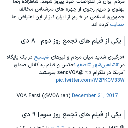
مردم ایران در اعتراضات خود پیروز شوند. شاهزاده رضا
پهلوی و مریم رجوی از چهره های سرشناس مخالف
جمهوری اسلامی در خارج از ایران نیز از این اعتراض ها
حمایت
کرده اند.
یکی از فیلم های تجمع روز دوم | ۸ دی
♦️درگیری شدید میان مردم و نیرهای
#بسیج
در یک پایگاه
در
#شاهین‌شهر
#اصفهان
عکس و فیلم به كانال صداي
آمريكا در تلگرام 👈 @sendVOA بفرستید
pic.twitter.com/iV2PKCV33W
December 31, 2017
— VOA Farsi (@VOAIran)
یکی از فیلم های تجمع روز سوم| ۹ دی