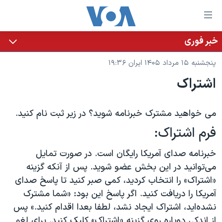
ینکهای
ابل
سترسی
خبر فوری
خانه
هش
پنجشنبه ۱۵ مرداد ۱۴۰۵ ایران ۱۹:۳۶
نسخه سبک وب‌سایت
ه
اشتراک
حتوای
موضوع ها
صلی
برنامه های تلویزیونی
ایران
هش
می خواهید مشترک خبرنامه شوید؟ در زیر ثبت نام کنید.
جدول برنامه ها
ه
آمریکا
فرم اشتراک:
فحه
صفحه‌های ویژه
جهان
صلی
خبرنامه صدای آمریکا رایگان است. در صورت تمایل
فرکانس‌های صدای آمریکا
ورزشی
جام جهانی ۲۰۲۶
هش
می‌توانید در این بخش عضو شوید. پس از آنکه گزینه
پخش رادیویی
ه
گزیده‌ها
عملیات خشم حماسی
«اشتراک» را انتخاب کردید، کمی صبر کنید تا پاسخ صدای
ستجو
آمریکا را دریافت کنید. اگر پاسخ این بود: «شما مشترک
۲۵۰سالگی آمریکا
ویژه برنامه‌ها
یادگیری زبان انگلیسی
نشده‌اید، اشتراک ایجاد نشد، لطفا بعدا اقدام کنید.» پس
ویدیوها
بایگانی برنامه‌های تلویزیونی
از اندکی دوباره روی گزینه «اشتراک» کلیک کنید. برای لغو