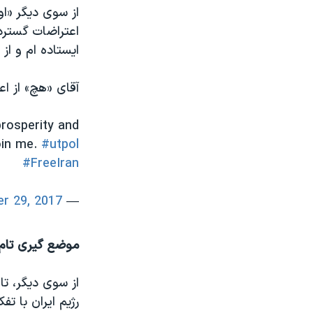
از سوی دیگر «او
اعتراضات گسترد
ایستاده ام و از
آقای «هچ» از اعضای 
prosperity and
oin me.
#utpol
#FreeIran
r 29, 2017
— Senator Hatch Office (@senorrinhatch)
موضع گیری تام ک
از سوی دیگر، تا
رژیم ایران با ت