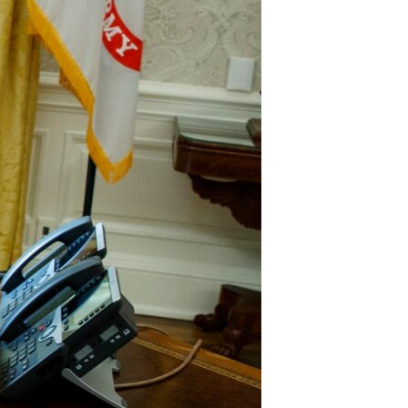
مستندها
فرهنگ و زندگی
حقوق شهروندی
انتخابات ریاست جمهوری آمریکا ۲۰۲۴
اقتصادی
حمله جمهوری اسلامی به اسرائیل
رمز مهسا
علم و فناوری
اسرائیل در جنگ
ورزش زنان در ایران
گالری عکس
اعتراضات زن، زندگی، آزادی
آرشیو پخش زنده
مجموعه مستندهای دادخواهی
تریبونال مردمی آبان ۹۸
دادگاه حمید نوری
چهل سال گروگان‌گیری
قانون شفافیت دارائی کادر رهبری ایران
اعتراضات مردمی آبان ۹۸
اسرائیل در جنگ