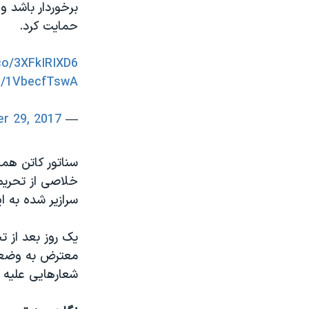
برخوردار باشد و 
حمایت کرد.
.co/3XFkIRIXD6
om/1VbecfTswA
r 29, 2017
— Tom Cotton (@SenTomCotton)
سناتور کاتن همچن
خلاصی از تحریم ه
سرازیر شده به ا
یک روز بعد از 
معترض به وضعیت
شعارهایی علیه 