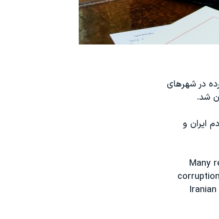
ده در شهرهای
ن شد.
م ایران و
Many re
corruption
Iranian