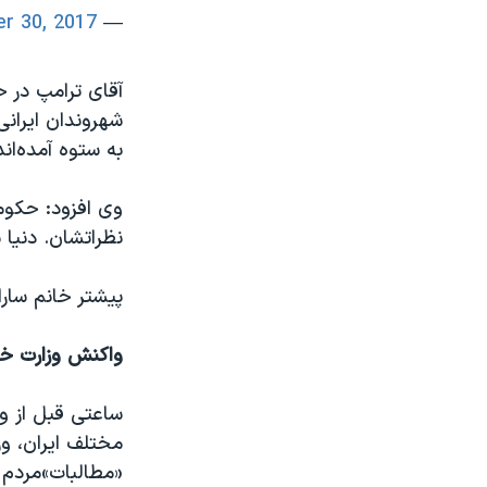
r 30, 2017
— Donald J. Trump (@realDonaldTrump)
آقای ترامپ در 
شهروندان ایرانی
به ستوه آمده‌اند
وی افزود: حکومت
نظراتشان. دنیا 
پیشتر خانم سار
واکنش وزارت خار
ساعتی قبل از و
مختلف ایران، وز
«مطالبات»‌مردم