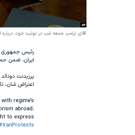
نرگس محمدی برنده جایزه نوبل صلح
همایش محافظه‌کاران آمریکا «سی‌پک»
صفحه‌های ویژه
آقای ترامپ جمعه شب در توئیت خود، درباره ا
سفر پرزیدنت ترامپ به چین
رئیس جمهوری ای
ایران، ضمن حما
پرزیدنت دونالد 
اعتراض شان، تاک
 with regime’s
rorism abroad.
ght to express
#IranProtests