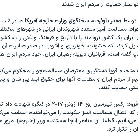
استار حمایت از مردم ایران شدند.
ه توسط
«هدر ناوئرت»، سخنگوی وزارت خارجه آمریکا
صادر شد، آ
رات مسالمت آمیز متعدد شهروندان ایرانی در شهرهای مختلف 
 ایران یک کشور ثروتمند را با تاریخ و فرهنگ و غنی را به کش
دیل کردند که خشونت، خونریزی و آشوب، در صدر صادرات آن 
پ گفته است، قربانیان دیرینه رهبران ایران، خود مردم ایران ه
ات متحده قویا دستگیری معترضان مسالمت‌جو را محکوم می‌کند
م از مردم ایران و مطالبات آنها برای حقوق ابتدایی شان و پا
نی حمایت کنند.
خانم «ناوئرت» افزود: رکس تیلرسون روز ۱۴ ژوئن ۲۰۱۷ در کنگر
ن که انتقال مسالمت آمیز حکومت را می‌خواهند»، حمایت می‌ک
می‌دانیم، قطعا، آن عناصر آنجا هستند.» وزیر (خارجه) امروز
 را تکرار کرد.