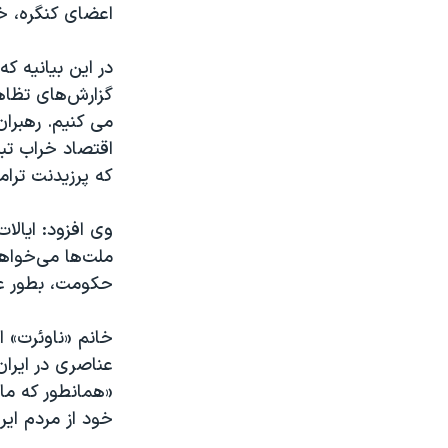
اعضای کنگره، خو
در این بیانیه ک
گزارش‌های تظاه
می کنیم. رهبران
اقتصاد خراب تب
که پرزیدنت ترام
وی افزود: ایال
ملت‌ها می‌خواهی
حکومت، بطور عل
عناصری در ایرا
«همانطور که ما 
خود از مردم ایران