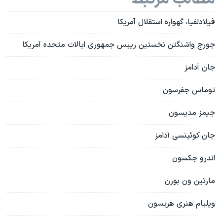
فیلادلفیا، گهواره استقلال آمریکا
جورج واشنگتن نخستين رييس جمهوری ايالات متحده آمريکا
جان آدامز
توماس جفرسون
جیمز مدیسون
جان کوئینسی آدامز
اندرو جکسون
مارتین ون بورن
ویلیام هنری هریسون