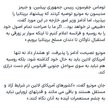
توماس جفرسون، رییس جمهوری پیشین، و جیمز
مدیسون به مونرو توصیه کردند که پیشنهاد بریتانیا را
بپذیرد، اما آدامز وزیر امور خارجه در این مورد گفت،
«طبیعی تر خواهد بود... اگر ما با صراحت تمام اصول خود
را به روسیه و فرانسه اعلام کنیم تا اینکه سوار بر زورقی به
استقبال ناوگان تا دندان مسلح بریتانیا برویم.»
مونرو نصیحت آدامز را پذیرفت. او هشدار داد نه تنها
آمریکای لاتین باید به حال خود گذاشته شود، بلکه روسیه
هم نباید به سوی سواحل جنوبی اقیانوس آرام دست درازی
کند.
جان مونرو گفت، «کشورهای آمریکای لاتین در شرایط آزاد و
مستقل هستند و باقی می مانند و قدرتهای اروپایی نباید
به چشم مستعمرات آینده به آنان نگاه کنند.»