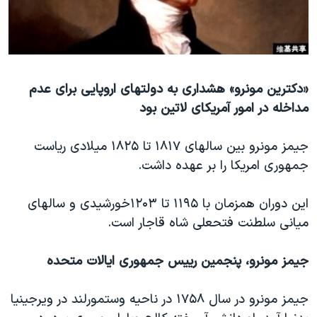
دنبال کنید
مستندها
فرهنگ و زندگی
حقوق شهروندی
انتخابات ریاست جمهوری آمریکا ۲۰۲۴
اقتصادی
حمله جمهوری اسلامی به اسرائیل
«دکترین مونرو» هشداری به دولتهای اروپایی برای عدم
رمز مهسا
علم و فناوری
مداخله در امور آمریکای لاتین بود
زبانهای مختلف
اسرائیل در جنگ
ورزش زنان در ایران
گالری عکس
اعتراضات زن، زندگی، آزادی
جیمز مونرو بین سالهای ۱۸۱۷ تا ۱۸۲۵ میلادی ریاست
جمهوری امریکا را بر عهده داشت.
آرشیو پخش زنده
مجموعه مستندهای دادخواهی
تریبونال مردمی آبان ۹۸
این دوران همزمان با ۱۱۹۵ تا ۱۲۰۳خورشیدی و سالهای
دادگاه حمید نوری
میانی سلطنت فتحعلی شاه قاجار است.
چهل سال گروگان‌گیری
جیمز مونرو، پنجمین رییس جمهوری ایالات متحده
قانون شفافیت دارائی کادر رهبری ایران
اعتراضات مردمی آبان ۹۸
جیمز مونرو در سال ۱۷۵۸ در ناحیه وستمورلند در ویرجینیا