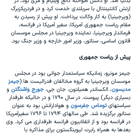
بدنیا آمد. او دانش آموخته کالج ویلیام و مری بود، در
اسرائیل در جنگ
ارتش کانتیننتال با سربلندی خدمت کرد و در فردریکزبرگ
نرگس محمدی برنده جایزه نوبل صلح
(ویرجینیا) به کار وکالت پرداخت. او پیش از رسیدن به
همایش محافظه‌کاران آمریکا «سی‌پک»
مقام ریاست جمهوری آمریکا، سفیر آمریکا در فرانسه،
فرماندار ویرجینیا، نماینده ویرجینیا در مجلس موسسان
صفحه‌های ویژه
قانون اساسی، سناتور، وزیر امور خارجه و وزیر جنگ بود.
سفر پرزیدنت ترامپ به چین
پیش از ریاست جمهوری
جیمز مونرو، زمانیکه سیاستمدار جوانی بود در مجلس
موسسان ویرجینیا به گروه مخالفان فدرالیست ها (
جيمز
مديسون
، الکساندر هميلتون، جان جی،
جورج واشنگتن
و
بسياری ديگر) پیوست. در سال ۱۷۹۰ و در حالیکه طرفدار
سیاستهای
توماس جفرسون
و هوادارانش بود به عنوان
سناتور برگزیده شد. طی سالهای ۱۷۹۴ تا ۱۷۹۶ سفیرآمریکا
در فرانسه بود و از انقلابیون فرانسه طرفداری می کرد. وی
بعدها به همراه رابرت لیوینگستون برای مذاکره با