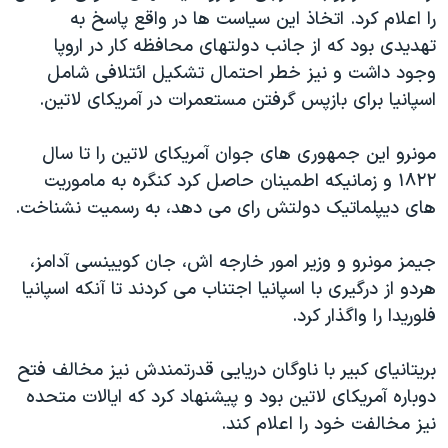
را اعلام کرد. اتخاذ این سیاست ها در واقع پاسخ به
تهدیدی بود که از جانب دولتهای محافظه کار در اروپا
وجود داشت و نیز خطر احتمال تشکیل ائتلافی شامل
اسپانیا برای بازپس گرفتن مستعمرات در آمریکای لاتین.
مونرو این جمهوری های جوان آمریکای لاتین را تا سال
۱۸۲۲ و زمانیکه اطمینان حاصل کرد کنگره به ماموریت
های دیپلماتیک دولتش رای می دهد، به رسمیت نشناخت.
جیمز مونرو و وزیر امور خارجه اش، جان کویینسی آدامز،
هردو از درگیری با اسپانیا اجتناب می کردند تا آنکه اسپانیا
فلوریدا را واگذار کرد.
بریتانیای کبیر با ناوگان دریایی قدرتمندش نیز مخالف فتح
دوباره آمریکای لاتین بود و پیشنهاد کرد که ایالات متحده
نیز مخالفت خود را اعلام کند.