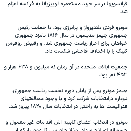
فرانسویها بر سر خرید مستعمره لوییزیانا به فرانسه اعزام
شد.
مونرو فردی بلندپرواز و پرانرژی بود. با حمایت رئيس
جمهوری جيمز مدیسون در سال ۱۸۱۶ نامزد جمهوری
خواهان برای احراز ریاست جمهوری شد، و رقیبش روفوس
کینگ را با اختلاف فاحشی شکست داد.
جمعیت ایالات متحده در آن زمان نه میلیون و ۶۳۸ هزار و
۴۵۳ نفر بود.
جیمز مونرو پس از پایان دوره نخست رياست جمهوری،
دوباره درانتخابات شرکت کرد و با وجود مخالفتهای
فدرالیست ها به راحتی در انتخابات سال ۱۸۲۰ پیروز شد.
مونرو در انتخاب اعضای کابینه اش اقدامات غیر معمول و
جسورانه ای انجام داد. مثلا جان سی کالهون را، که از