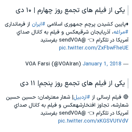
یکی از فیلم های تجمع روز چهارم | ۱۰ دی
♦️پایین کشیدن پرچم جمهوری اسلامی
#ایران
از فرمانداری
#مراغه
، آذربایجان شرقیعکس و فیلم به كانال صداي
آمريكا در تلگرام 👈 @sendVOA بفرستید
pic.twitter.com/ZxFbwFheUE
January 1, 2018
— VOA Farsi (@VOAIran)
یکی از فیلم های تجمع روز پنجم| ۱۱ دی
🔴 فیلم ارسالی از
#اردبیل
| شعار معترضان: حسین حسین
شعارشه، تجاوز افتخارشهعکس و فیلم به كانال صداي
آمريكا در تلگرام 👈 @sendVOA بفرستید
pic.twitter.com/xKGSVUtVdV