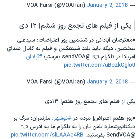
January 2, 2018
— VOA Farsi (@VOAIran)
یکی از فیلم های تجمع روز ششم| ۱۲ دی
♦️معترضان آبادانی در ششمین روز اعتراضات: سیدعلی
ببخشین، دیگه باید بلند شینعکس و فیلم به كانال صداي
آمريكا در تلگرام 👈 @sendVOA بفرستید
#آبادان
pic.twitter.com/uBozkCglo0
January 2, 2018
— VOA Farsi (@VOAIran)
یکی از فیلم های تجمع روز هفتم| ۱۳دی
♦️روز هفتم اعتراض| مردم در
#نوشهر
، مازندران: مرگ بر
دیکتاتورشماره تلفن تان را به تلگرام ما به آدرس 👈
@SendVOA بفرستید.
pic.twitter.com/slLAAAe4RB