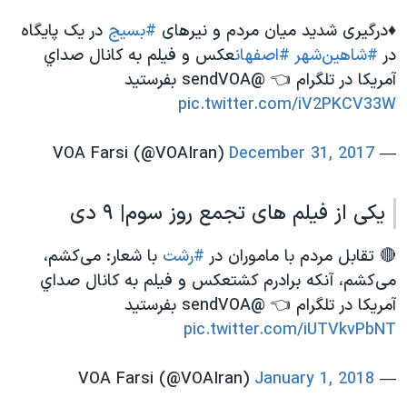
♦️درگیری شدید میان مردم و نیرهای
#بسیج
در یک پایگاه
در
#شاهین‌شهر
#اصفهان
عکس و فیلم به كانال صداي
آمريكا در تلگرام 👈 @sendVOA بفرستید
pic.twitter.com/iV2PKCV33W
December 31, 2017
— VOA Farsi (@VOAIran)
یکی از فیلم های تجمع روز سوم| ۹ دی
🔴 تقابل مردم با ماموران در
#رشت
با شعار: می‌کشم،
می‌کشم، آنکه برادرم کشتعکس و فیلم به كانال صداي
آمريكا در تلگرام 👈 @sendVOA بفرستید
pic.twitter.com/iUTVkvPbNT
January 1, 2018
— VOA Farsi (@VOAIran)