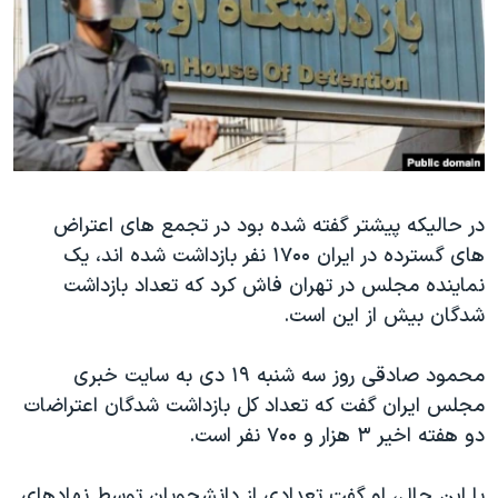
دنبال کنید
مستندها
فرهنگ و زندگی
حقوق شهروندی
انتخابات ریاست جمهوری آمریکا ۲۰۲۴
اقتصادی
حمله جمهوری اسلامی به اسرائیل
رمز مهسا
علم و فناوری
زبانهای مختلف
اسرائیل در جنگ
ورزش زنان در ایران
در حالیکه پیشتر گفته شده بود در تجمع های اعتراض
گالری عکس
اعتراضات زن، زندگی، آزادی
های گسترده در ایران ۱۷۰۰ نفر بازداشت شده اند، یک
آرشیو پخش زنده
مجموعه مستندهای دادخواهی
نماینده مجلس در تهران فاش کرد که تعداد بازداشت
تریبونال مردمی آبان ۹۸
شدگان بیش از این است.
دادگاه حمید نوری
محمود صادقی روز سه شنبه ۱۹ دی به سایت خبری
چهل سال گروگان‌گیری
مجلس ایران گفت که تعداد کل بازداشت شدگان اعتراضات
قانون شفافیت دارائی کادر رهبری ایران
دو هفته اخیر ۳ هزار و ۷۰۰ نفر است.
اعتراضات مردمی آبان ۹۸
با این حال، او گفت تعدادی از دانشجویان توسط نهادهای