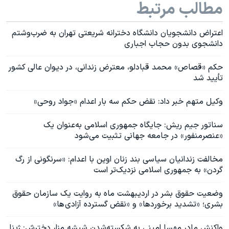
مطالب مرتبط
اعتراض دانشجویان دانشگاه دخترانه شریعتی تهران به ضرب‌وشتم
دانشجوی بدون حجاب اجباری
حکم «قصاص» محمد قبادلو، معترض زندانی، در دیوان عالی کشور
تأیید شد
وکیل متهم خبر داد: نقض حکم سه بار اعدام «جواد روحی»
سناتور جیم ریش: جایگاه جمهوری اسلامی به‌عنوان یک
«عنصرمنفور» در جامعه جهانی تثبیت می‌شود
مخالفت زندانیان سیاسی بند زنان اوین با اعدام: «سرنگونی از رگ
گردن» به جمهوری اسلامی نزدیک‌تر است
وضعیت حقوق بشر در اردیبهشت ماه به روایت یک سازمان حقوق
بشری؛ «تشدید برخورد‌ها» و «نقض گسترده آزادی ‌ها»
واکنش مادر مهسا امینی به شکسته‌شدن شیشه مزار دخترش: ژینا