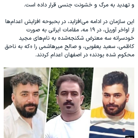
اسرائیل در جنگ
و تهدید به مرگ و خشونت جنسی قرار داده‌ است.
نرگس محمدی برنده جایزه نوبل صلح
این سازمان در ادامه می‌افزاید، در بحبوحه افزایش اعدام‌ها
همایش محافظه‌کاران آمریکا «سی‌پک»
از اواخر آوریل، در ۱۹ مه، مقامات ایرانی به صورت
صفحه‌های ویژه
خودسرانه سه معترض شکنجه‌شده به نام‌های مجید
کاظمی، سعید یعقوبی، و صالح میرهاشمی را «که به ناحق
سفر پرزیدنت ترامپ به چین
محکوم شده بودند» در اصفهان اعدام کردند.