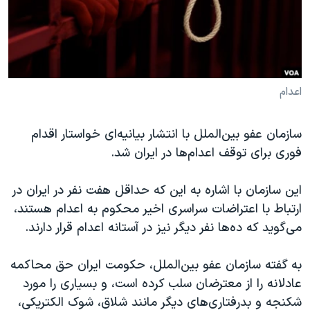
دنبال کنید
مستندها
فرهنگ و زندگی
حقوق شهروندی
انتخابات ریاست جمهوری آمریکا ۲۰۲۴
اقتصادی
حمله جمهوری اسلامی به اسرائیل
رمز مهسا
علم و فناوری
اعدام
زبانهای مختلف
اسرائیل در جنگ
ورزش زنان در ایران
سازمان عفو بین‌الملل با انتشار بیانیه‌ای خواستار اقدام
گالری عکس
اعتراضات زن، زندگی، آزادی
فوری برای توقف اعدام‌ها در ایران شد.
آرشیو پخش زنده
مجموعه مستندهای دادخواهی
این سازمان با اشاره به این که حداقل هفت نفر در ایران در
تریبونال مردمی آبان ۹۸
ارتباط با اعتراضات سراسری اخیر محکوم به اعدام هستند،
دادگاه حمید نوری
می‌گوید که ده‌ها نفر دیگر نیز در آستانه اعدام قرار دارند.
چهل سال گروگان‌گیری
به گفته سازمان عفو بین‌الملل، حکومت ایران حق محاکمه
قانون شفافیت دارائی کادر رهبری ایران
عادلانه را از معترضان سلب کرده است، و بسیاری را مورد
اعتراضات مردمی آبان ۹۸
شکنجه و بدرفتاری‌های دیگر مانند شلاق، شوک الکتریکی،