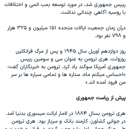
اسرائیل در جنگ
رییس جمهوری شد، در مورد توسعه بمب اتمی و اختلافات
با روسیه آگاهی چندانی نداشت.
نرگس محمدی برنده جایزه نوبل صلح
همایش محافظه‌کاران آمریکا «سی‌پک»
درآن زمان جمعیت ایالات متحده ۱۵۱ میلیون و ۳۲۵ هزار
صفحه‌های ویژه
و ۷۹۸ نفر بود.
سفر پرزیدنت ترامپ به چین
روز دوازدهم آوریل سال ۱۹۴۵ و پس از مرگ فرانکلین
روزولت، هری ترومن به عنوان سی و سومین رییس
جمهوری آمریکا سوگند یاد کرد. ترومن به خبرنگاران گفت:
«احساس میکنم ماه، ستاره ها و تمامی سیاره ها بر سر
من فرود آمده اند.»
پیش از ریاست جمهوری
هری ترومن بسال ۱۸۸۴ در لامار ایالت میسوری بدنیا آمد.
در جوانی کشاورز، کارمند بانک و سرباز بود. هری ترومن