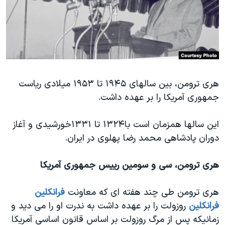
دنبال کنید
مستندها
فرهنگ و زندگی
حقوق شهروندی
انتخابات ریاست جمهوری آمریکا ۲۰۲۴
اقتصادی
حمله جمهوری اسلامی به اسرائیل
رمز مهسا
علم و فناوری
زبانهای مختلف
هری ترومن، بین سالهای ۱۹۴۵ تا ۱۹۵۳ میلادی ریاست
اسرائیل در جنگ
ورزش زنان در ایران
جمهوری آمریکا را بر عهده داشت.
گالری عکس
اعتراضات زن، زندگی، آزادی
آرشیو پخش زنده
مجموعه مستندهای دادخواهی
این سالها همزمان است با۱۳۲۴ تا ۱۳۳۱خورشیدی و آغاز
دوران پادشاهی محمد رضا پهلوی در ایران.
تریبونال مردمی آبان ۹۸
دادگاه حمید نوری
هری ترومن، سی و سومین رییس جمهوری آمریکا
چهل سال گروگان‌گیری
هری ترومن طی چند هفته ای که معاونت
فرانکلين
قانون شفافیت دارائی کادر رهبری ایران
فرانکلین
روزولت را بر عهده داشت به ندرت او را می دید و
اعتراضات مردمی آبان ۹۸
زمانیکه پس از مرگ روزولت بر اساس قانون اساسی آمریکا