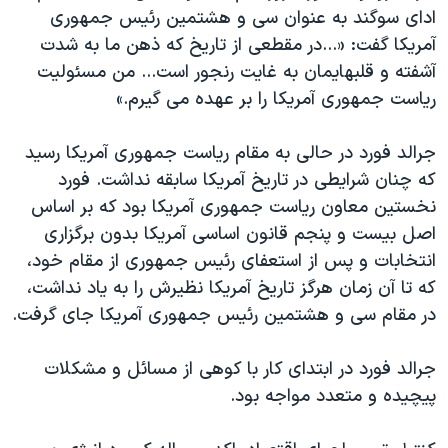
اسرائیل در جنگ
ادای سوگند به عنوان سی و هشتمين رئيس جمهوری
نرگس محمدی برنده جایزه نوبل صلح
آمريکا گفت: «...در مقطعی از تاريخ که ذهن ما به شدت
آشفته و قلبهايمان به غايت رنجور است... من مسئوليت
همایش محافظه‌کاران آمریکا «سی‌پک»
رياست جمهوری آمريکا را بر عهده می گيرم.»
صفحه‌های ویژه
سفر پرزیدنت ترامپ به چین
جرالد فورد در حالی به مقام رياست جمهوری آمريکا رسيد
که چنان شرايطی در تاريخ آمريکا سابقه نداشت. فورد
نخستين معاون رياست جمهوری آمريکا بود که بر اساس
اصل بيست و پنجم قانون اساسی آمريکا بدون برگزاری
انتخابات و پس از استعفای رئيس جمهوری از مقام خود،
که تا آن زمان هرگز تاريخ آمريکا نظيرش را به ياد نداشت،
در مقام سی و هشتمين رئيس جمهوری آمريکا جای گرفت.
جرالد فورد در ابتدای کار با کوهی از مسائل و مشکلات
پیچیده و متعدد مواجه بود.