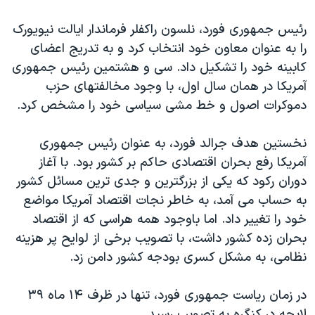
رئيس جمهوری فورد، نلسون راکفلر فرماندار ايالت نيويورک
را به عنوان معاون خود انتخاب کرد و به تدريج اعضای
کابينه خود را تشکيل داد. سی و هشتمين رئيس جمهوری
آمريکا در همان سال اول، با وجود مخالفتهای حزب
دموکرات اصول و خط مشی سياسی خود را مشخص کرد.
نخستين هدف جرالد فورد، به عنوان رئيس جمهوری
آمريکا رفع بحران اقتصادی حاکم بر کشور بود. با آغاز
دوران رکود که يکی از بزرگترين و جدی ترين مسائل کشور
به حساب می آمد، به خاطر نجات اقتصاد آمريکا مواضع
خود را تغيير داد. اما باوجود همه هراسی که از اقتصاد
بحران زده کشور داشت، با تصويب برخی از لوايح پر هزينه
نظامی، به مشکل کسری بودجه کشور دامن زد.
در زمان رياست جمهوری فورد، تنها در ظرف ۱۴ ماه ۳۹
لايحه در کنگره به تصويب رسيد.