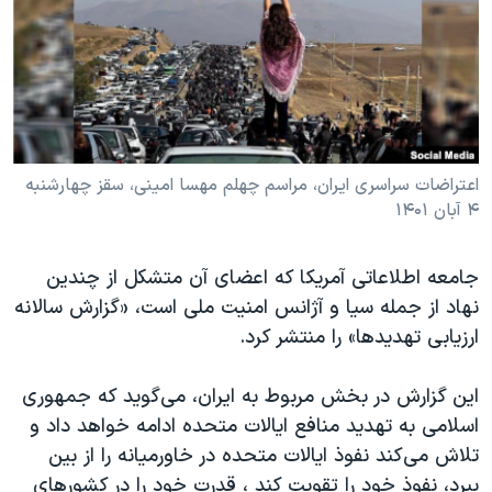
دنبال کنید
مستندها
فرهنگ و زندگی
حقوق شهروندی
انتخابات ریاست جمهوری آمریکا ۲۰۲۴
اقتصادی
حمله جمهوری اسلامی به اسرائیل
رمز مهسا
علم و فناوری
زبانهای مختلف
اسرائیل در جنگ
ورزش زنان در ایران
اعتراضات سراسری ایران، مراسم چهلم مهسا امینی، سقز چهارشنبه
۴ آبان ۱۴۰۱
گالری عکس
اعتراضات زن، زندگی، آزادی
آرشیو پخش زنده
مجموعه مستندهای دادخواهی
جامعه اطلاعاتی آمریکا که اعضای آن متشکل از چندین
تریبونال مردمی آبان ۹۸
نهاد از جمله سیا و آژانس امنیت ملی است، «گزارش سالانه
ارزیابی تهدیدها» را منتشر کرد.
دادگاه حمید نوری
چهل سال گروگان‌گیری
این گزارش در بخش مربوط به ایران، می‌گوید که جمهوری
قانون شفافیت دارائی کادر رهبری ایران
اسلامی به تهدید منافع ایالات متحده ادامه خواهد داد و
تلاش می‌کند نفوذ ایالات متحده در خاورمیانه را از بین
اعتراضات مردمی آبان ۹۸
ببرد، نفوذ خود را تقویت کند ، قدرت خود را در کشورهای