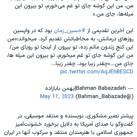
من، من این گوشه جای تو غم می‌خورم، تو بیرون این
میله‌ها، جای من.»
این آخرین تقدیمی از
#حسین_زمان
بود که در واپسین
روزهای درمانش، به مخاطبانش تقدیم کرد. میخواند:«من
این کنج زندون ماتم زده، تو بیرون از اینجا تو رویای من/
من این گوشه جای تو غم میخورم، تو بیرون این میله ها،
جای من...»چقدر زیبا بود، چقدر زیبا...
pic.twitter.com/AqJEhBESCD
— Bahman Babazadeh|بهمن بابازاده
May 11, 2023
(@Bahman_Babazade)
پیشتر نصیر مشکوری، نویسنده و منتقد موسیقی، در
گفت‌وگو با صدای آمریکا به دلایل برخورد خشونت‌آمیز
جمهوری اسلامی با هنرمندان منتقد و سرکوب آنها در ایران