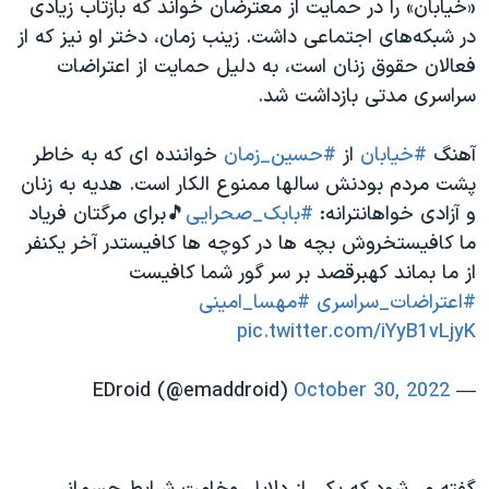
«خیابان» را در حمایت از معترضان خواند که بازتاب زیادی
در شبکه‌های اجتماعی داشت. زینب زمان، دختر او نیز که از
فعالان حقوق زنان است، به دلیل حمایت از اعتراضات
سراسری مدتی بازداشت شد.
آهنگ
#خیابان
از
#حسین_زمان
خواننده ای که به خاطر
پشت مردم بودنش سالها ممنوع الکار است. هدیه به زنان
و آزادی خواهانترانه:
#بابک_صحرایی
🎵برای مرگتان فریاد
ما کافیستخروش بچه ها در کوچه ها کافیستدر آخر یکنفر
از ما بماند کهبرقصد بر سر گور شما کافیست
#اعتراضات_سراسری
#مهسا_امینی
pic.twitter.com/iYyB1vLjyK
October 30, 2022
— EDroid (@emaddroid)