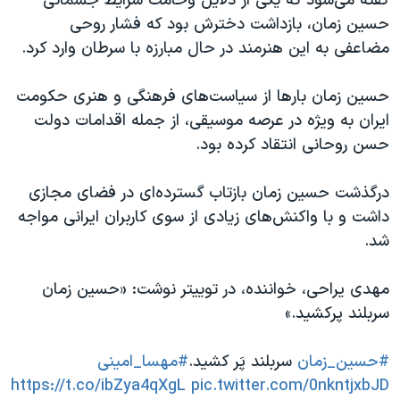
گفته می‌شود که یکی از دلایل وخامت شرایط جسمانی
حسین‌ زمان، بازداشت دخترش بود که فشار روحی
مضاعفی به این هنرمند در حال مبارزه با سرطان وارد کرد.
حسین زمان بارها از سیاست‌های فرهنگی و هنری حکومت
ایران به ویژه در عرصه موسیقی، از جمله اقدامات دولت
حسن روحانی انتقاد کرده بود.
درگذشت حسین زمان بازتاب گسترده‌ای در فضای مجازی
داشت و با واکنش‌های زیادی از سوی کاربران ایرانی مواجه
شد.
مهدی یراحی، خواننده، در توییتر نوشت: «حسین زمان
سربلند پرکشید.»
#حسین_زمان
سربلند پَر کشید.
#مهسا_امینی
https://t.co/ibZya4qXgL
pic.twitter.com/0nkntjxbJD