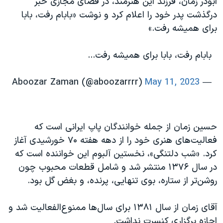
ابوذر زمان، فرزند این هنرمند، در فضای مجازی خبر
اسرائیل در جنگ
درگذشت پدر خود را اعلام کرد و نوشت «بابام رفت، بابا
نرگس محمدی برنده جایزه نوبل صلح
برای همیشه رفت.»
همایش محافظه‌کاران آمریکا «سی‌پک»
بابام رفت، بابا برای همیشه رفت...
صفحه‌های ویژه
سفر پرزیدنت ترامپ به چین
May 11, 2023
— Aboozar Zaman (@aboozarrrr)
حسین زمان از جمله خوانندگان ‌پاپ ایرانی است که
فعالیت‌‌های هنری خود را از دهه هفته ۷۰ خورشیدی آغاز
کرد. «شب دلتنگی»، نخستین آلبوم این خواننده است که
در سال ۱۳۷۶ منتشر شد و شامل قطعات محبوب چون
روشن‌تر از ستاره، بوی تنهایی، پرنده، و بغض گل بود.
آقای زمان از سال ۱۳۸۱ برای سال‌ها ممنوع‌الفعالیت شد و
اجازه برگزاری کنسرت نداشت.