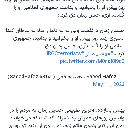
روز پیش او را بخوانید و بدانید، جمهوری اسلامی او را
کُشت. آری، حسن زمان دق کرد.»
حسین زمان درگذشت.ولی نه به دلیل ابتلا به سرطان کبد!
استوری چند روز پیش او را بخوانید و بدانید، جمهوری
اسلامی او را کُشت.آری، حسن زمان دق
کرد...
#مهسا_امينی‌‌
#IRGCterrorists
pic.twitter.com/M0ndI8l9q3
— Saeed Hafezi سعید حافظی (@SaeedHafezi631)
May 11, 2023
بهمن بابازاده، آخرین تقویمی حسین زمان به مردم را در
واپسین روزهای عمرش به اشتراک گذاشت که می‌خواند:
«من این کنج زندون ماتم زده، تو بیرون از اینجا تو رویای