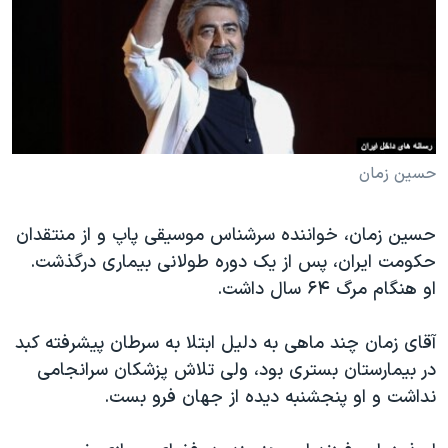
دنبال کنید
مستندها
فرهنگ و زندگی
حقوق شهروندی
انتخابات ریاست جمهوری آمریکا ۲۰۲۴
اقتصادی
حمله جمهوری اسلامی به اسرائیل
رمز مهسا
علم و فناوری
زبانهای مختلف
اسرائیل در جنگ
ورزش زنان در ایران
حسین زمان
گالری عکس
اعتراضات زن، زندگی، آزادی
حسین زمان، خواننده سرشناس موسیقی پاپ و از منتقدان
آرشیو پخش زنده
مجموعه مستندهای دادخواهی
حکومت ایران، پس از یک دوره طولانی بیماری درگذشت.
تریبونال مردمی آبان ۹۸
او هنگام مرگ ۶۴ سال داشت.
دادگاه حمید نوری
آقای زمان چند ماهی به دلیل ابتلا به سرطان پیشرفته کبد
چهل سال گروگان‌گیری
در بیمارستان بستری بود، ولی تلاش پزشکان سرانجامی
قانون شفافیت دارائی کادر رهبری ایران
نداشت و او پنجشنبه دیده از جهان فرو بست.
اعتراضات مردمی آبان ۹۸