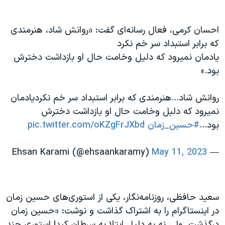
احسان کرمی، فعال رسانه‌ای گفت: «روانش شاد، هنرمندی
که برابر استبداد سر خم نکرد
‏یادمان نمیرود که دلیل وخامت حال او بازداشت دخترش
بود.»
روانش شاد...هنرمندی که برابر استبداد سر خم نکردیادمان
نمیرود که دلبل وخامت حال او بازداشت دخترش
بود...
#حسین_زمان
pic.twitter.com/oKZgFrJXbd
May 11, 2023
— Ehsan Karami (@ehsaankaramy)
سعید حافظی، روزنامه‌نگار، یکی از استوری‌های حسین زمان
در اینستاگرام را به اشتراک گذاشت و نوشت: «حسین زمان
درگذشت. ولی نه به دلیل ابتلا به سرطان کبد! استوری چند