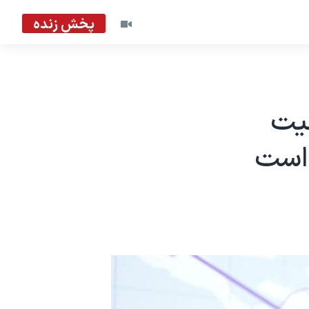
پخش زنده
عیت
 است