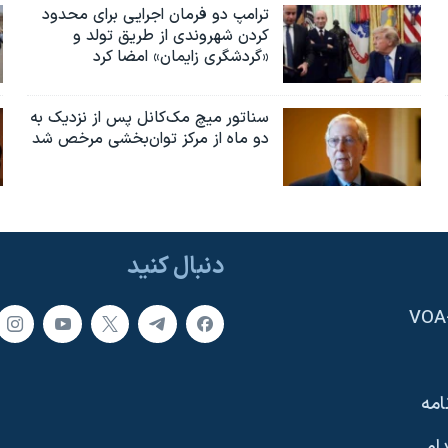
ترامپ دو فرمان اجرایی برای محدود
کردن شهروندی از طریق تولد و
«گردشگری زایمان» امضا کرد
سناتور میچ مک‌کانل پس از نزدیک به
دو ماه از مرکز توان‌بخشی مرخص شد
دنبال کنید
امه
ام