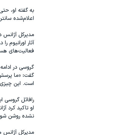
به گفته او، حت
اعلام‌شده سانتریفیوژ و آب
مدیرکل آژانس در
آثار اورانیوم را
فعالیت‌های هسته
گروسی در ادامه
گفت: «ما پرسش‌ه
است. این چیزی 
رافائل گروسی اب
او تاکید کرد آ
نشده روشن شود
مدیرکل آژانس هی