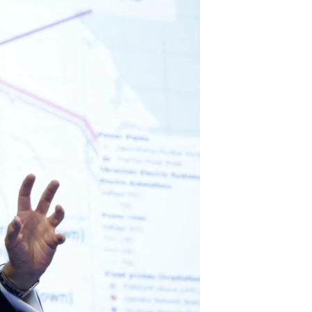
مستندها
فرهنگ و زندگی
حقوق شهروندی
انتخابات ریاست جمهوری آمریکا ۲۰۲۴
اقتصادی
حمله جمهوری اسلامی به اسرائیل
رمز مهسا
علم و فناوری
اسرائیل در جنگ
ورزش زنان در ایران
گالری عکس
اعتراضات زن، زندگی، آزادی
آرشیو پخش زنده
مجموعه مستندهای دادخواهی
تریبونال مردمی آبان ۹۸
دادگاه حمید نوری
چهل سال گروگان‌گیری
قانون شفافیت دارائی کادر رهبری ایران
اعتراضات مردمی آبان ۹۸
اسرائیل در جنگ