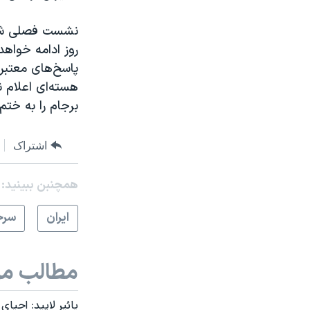
نشست فصلی شورا
روز ادامه خواه
پاسخ‌های معتبر
هسته‌ای اعلام ن
برجام را به ختم
اشتراک
همچنبن ببینید:
ايران
سرخ
مطالب مر
یائیر لاپید: احیا