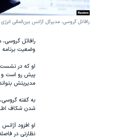
نرگس محمدی برنده جایزه نوبل صلح
همایش محافظه‌کاران آمریکا «سی‌پک»
رافائل گروسی، مدیرکل آژانس بین‌المللی انرژی اتم
صفحه‌های ویژه
رافائل گروسی، م
سفر پرزیدنت ترامپ به چین
وضعیت برنامه ه
او که در نشست 
پیش رو است و ای
مدیریتش بتواند
به گفته گروسی، 
شدن شکاف اطلاع
او افزود آژان
نظارتی در فاصله ٢١ فوریه ٢٠٢١ و ٨ ژوئن ٢٠٢٢ را معین