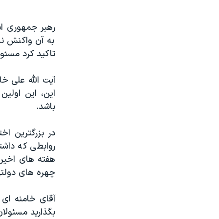
مستندها
فرهنگ و زندگی
حقوق شهروندی
انتخابات ریاست جمهوری آمریکا ۲۰۲۴
اقتصادی
حمله جمهوری اسلامی به اسرائیل
به آن واکنش نش
تاکید کرد مسئول
رمز مهسا
علم و فناوری
اسرائیل در جنگ
ورزش زنان در ایران
آیت الله علی خام
گالری عکس
اعتراضات زن، زندگی، آزادی
این، این اولین
باشد.
آرشیو پخش زنده
مجموعه مستندهای دادخواهی
تریبونال مردمی آبان ۹۸
در بزرگترین اخت
دادگاه حمید نوری
روابطی که داش
هفته های اخیر 
چهل سال گروگان‌گیری
چهره های دولتی 
قانون شفافیت دارائی کادر رهبری ایران
اعتراضات مردمی آبان ۹۸
آقای خامنه ای ب
بگذارید مسئولان
اسرائیل در جنگ