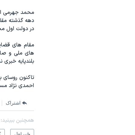
محمد جهرمی از 
دهه گذشته مقا
در دولت اول محم
مقام های قضای
های ملی و صادر
بلندپایه خبری 
تاکنون روسای با
احمدی نژاد مسئو
اشتراک
همچنبن ببینید:
خبر اول
گ