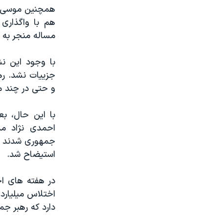
همچنین موسی ث
هم با واگذاری
مساله منجر به 
با وجود این نش
جزییات نشد. ره
و حتی در چند م
با این حال، ب
احمدی نژاد مد
جمهوری شدند ام
استیضاح شد.
در هفته های اخ
اختلاس میلیارد
دارد که رهبر جم