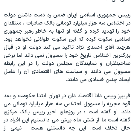
دنبال کنید
مستندها
فرهنگ و زندگی
رییس جمهوری اسلامی ایران ضمن رد دست داشتن دولت
حقوق شهروندی
انتخابات ریاست جمهوری آمریکا ۲۰۲۴
در اختلاس سه هزار میلیارد تومانی بانک صادرات ، منتقدان
اقتصادی
حمله جمهوری اسلامی به اسرائیل
خود را تهدید کرده و گفته او تنها به خاطر رهبر جمهوری
اسلامی سکوت کرده که این سکوت طولانی نخواهد بود.
رمز مهسا
علم و فناوری
زبانهای مختلف
هرچند آقای احمدی نژاد تاکید می کند دولت او در قبال
اسرائیل در جنگ
ورزش زنان در ایران
بزرگترین اختلاس تاریخ خود را مسوول نمی داند اما برخی
گالری عکس
اعتراضات زن، زندگی، آزادی
صاحبنظران و نمایندگان مجلس دولت را در این رابطه
مسوول می دانند و سیاست های اقتصادی آن را عامل
آرشیو پخش زنده
مجموعه مستندهای دادخواهی
ایجاد چنین فسادی می دانند.
تریبونال مردمی آبان ۹۸
دادگاه حمید نوری
فریبرز رییس دانا اقتصاد دان در تهران ابتدا حکومت و بعد
قوه مجریه را مسوول اختلاس سه هزار میلیارد تومانی می
چهل سال گروگان‌گیری
داند. او گفته است : در روزهای اخیر رییس بانک مرکزی
قانون شفافیت دارائی کادر رهبری ایران
گفته است ما از شش ماه پیش می دانستیم این افراد در
اعتراضات مردمی آبان ۹۸
حال تخلف است. این چه دانستنی هست . نیمی از