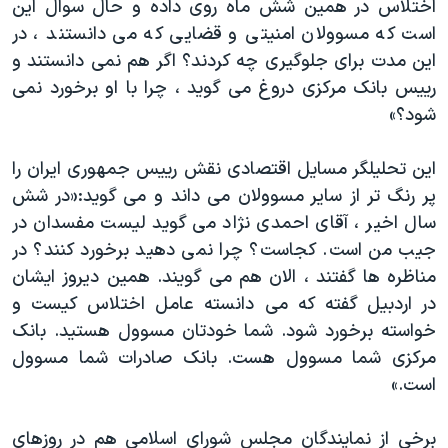
اختلاس در همین شش ماه روی داده و حال سوال این
اسرائیل در جنگ
است که مسوولان امنیتی و قضایی که می دانستند ، در
نرگس محمدی برنده جایزه نوبل صلح
این مدت برای جلوگیری چه کردند؟ اگر هم نمی دانستند و
همایش محافظه‌کاران آمریکا «سی‌پک»
رییس بانک مرکزی دروغ می گوید ، چرا با او برخورد نمی
شود؟»
صفحه‌های ویژه
سفر پرزیدنت ترامپ به چین
این تحلیلگر مسایل اقتصادی نقش رییس جمهوری ایران را
پر رنگ تر از سایر مسوولان می داند و می گوید:«در شش
سال اخیر ، آقای احمدی نژاد می گوید لیست مفسدان در
جیب من است. کجاست؟ چرا نمی دهید برخورد کنند؟ در
مناظره ها گفتند ، الان هم می گویند. همین دیروز ایشان
در اردبیل گفته که می دانسته عامل اختلاس کیست و
خواسته برخورد شود. شما خودتان مسوول هستید. بانک
مرکزی شما مسوول هست. بانک صادرات شما مسوول
است.»
برخی از نمایندگان مجلس شورای اسلامی هم در روزهای