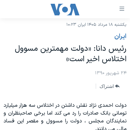
ینکهای
ابل
سترسی
یکشنبه ۱۸ مرداد ۱۴۰۵ ایران ۱۰:۲۳
خانه
هش
ايران
نسخه سبک وب‌سایت
ه
رئیس دانا: «دولت مهمترین مسوول
حتوای
موضوع ها
اختلاس اخیر است»
صلی
برنامه های تلویزیونی
ایران
هش
جدول برنامه ها
۲۴ شهریور ۱۳۹۰
ه
آمریکا
فحه
صفحه‌های ویژه
جهان
اشتراک
صلی
فرکانس‌های صدای آمریکا
ورزشی
جام جهانی ۲۰۲۶
هش
پخش رادیویی
دولت احمدی نژاد نقش داشتن در اختلاس سه هزار میلیارد
ه
گزیده‌ها
عملیات خشم حماسی
تومانی بانک صادرات را رد می کند اما برخی صاحبنظران و
ستجو
۲۵۰سالگی آمریکا
ویژه برنامه‌ها
یادگیری زبان انگلیسی
نمایندگان مجلس ، دولت را مسوول و مقصر این فساد
ویدیوها
بایگانی برنامه‌های تلویزیونی
مالی می دانند.