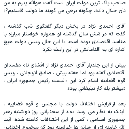
صاحب پاک ترین دولت ایران است گفت :«والله پدرم به من
نان حلال داده، چگونه برخی می گویند ما دولت فاسدیم؟»
آقای احمدی نژاد در بخش دیگر گفتگوی شب گذشته ،
گفت که در شش سال گذشته او همواره خواستار مبارزه با
مفاسد اقتصادی بوده است. با این حال رییس دولت هیچ
اشاره ای به اقداماتش در این رابطه نکرد.
پیش از این چندبار آقای احمدی نژاد از افشای نام مفسدان
اقتصادی گفته بود اما هفته پیش ، صادق لاریجانی ، رییس
قوه قضاییه اعلام کرد این «ليست رئيس جمهور» ایران ،
«بيشتر يك كار تبليغاتي بود».
بعد ازافزایش اختلاف دولت با مجلس و قوه قضاییه ،
اینک به نظر می رسد بعد از سخنرانی روز دوشنبه رهبر
جمهوری اسلامی ، کمی از این اختلافات کاسته شده. آیت
الله خامنه ای از رسانه ها خواسته بود که موضوع اختلاس