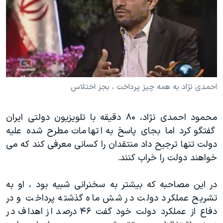
دنبال کنید
مستندها
فرهنگ و زندگی
حقوق شهروندی
انتخابات ریاست جمهوری آمریکا ۲۰۲۴
اقتصادی
حمله جمهوری اسلامی به اسرائیل
رمز مهسا
علم و فناوری
زبانهای مختلف
اسرائیل در جنگ
ورزش زنان در ایران
احمدی نژاد به همه چیز پرداخت ، بجز اختلاس
گالری عکس
اعتراضات زن، زندگی، آزادی
محمود احمدی نژاد، ۸۰ دقیقه با تلویزیون دولتی ایران
آرشیو پخش زنده
مجموعه مستندهای دادخواهی
گفتگو کرد اما بجای پاسخ به اتهامات مطرح شده علیه
تریبونال مردمی آبان ۹۸
دولت تنها ترجیح داد منتقدان را کسانی معرفی کند که می
دادگاه حمید نوری
خواهند دولت را خراب کنند.
چهل سال گروگان‌گیری
در این مصاحبه که بیشتر به سخنرانی شبیه بود ، او به
قانون شفافیت دارائی کادر رهبری ایران
تشریح عملکرد دولت در شش ماه گذشته پرداخت و در
اعتراضات مردمی آبان ۹۸
دفاع از عملکرد دولت خود گفت ۴۶ درصد از اهداف در