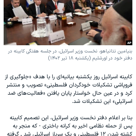
دنبال کنید
مستندها
فرهنگ و زندگی
حقوق شهروندی
انتخابات ریاست جمهوری آمریکا ۲۰۲۴
اقتصادی
حمله جمهوری اسلامی به اسرائیل
رمز مهسا
علم و فناوری
زبانهای مختلف
اسرائیل در جنگ
ورزش زنان در ایران
بنیامین نتانیاهو، نخست وزیر اسرائیل، در جلسه هفتگی کابینه در
دفتر خود در اورشلیم (یکشنبه ۱۸ تیر ۱۴۰۲)
گالری عکس
اعتراضات زن، زندگی، آزادی
آرشیو پخش زنده
مجموعه مستندهای دادخواهی
کابینه اسرائیل روز یکشنبه بیانیه‌ای را با هدف «جلوگیری از
تریبونال مردمی آبان ۹۸
فروپاشی تشکیلات خودگردان فلسطینی» تصویب و منتشر
کرد و در عین حال خواستار پایان یافتن «فعالیت‌های ضد
دادگاه حمید نوری
اسرائیلی» این تشکیلات شد.
چهل سال گروگان‌گیری
قانون شفافیت دارائی کادر رهبری ایران
بنا بر اعلام دفتر نخست وزیر اسرائیل، این تصمیم کابینه
پس از حمله نظامی اخیر به کرانه باختری - که منجر به
اعتراضات مردمی آبان ۹۸
کشته شدن ۱۲ فلسطینی و یک سرباز اسرائیلی شد ـ گرفته