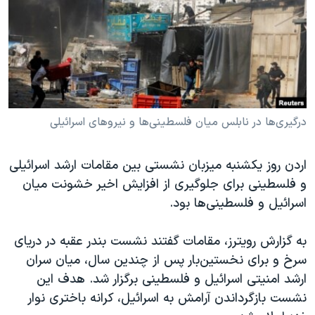
دنبال کنید
مستندها
فرهنگ و زندگی
حقوق شهروندی
انتخابات ریاست جمهوری آمریکا ۲۰۲۴
اقتصادی
حمله جمهوری اسلامی به اسرائیل
رمز مهسا
علم و فناوری
زبانهای مختلف
اسرائیل در جنگ
ورزش زنان در ایران
درگیری‌ها در نابلس میان فلسطینی‌ها و نیروهای اسرائيلی
گالری عکس
اعتراضات زن، زندگی، آزادی
اردن روز یکشنبه میزبان نشستی بین مقامات ارشد اسرائیلی
آرشیو پخش زنده
مجموعه مستندهای دادخواهی
و فلسطینی برای جلوگیری از افزایش‌ اخیر خشونت میان
تریبونال مردمی آبان ۹۸
اسرائيل و فلسطینی‌ها بود.
دادگاه حمید نوری
به گزارش رویترز،‌ مقامات گفتند نشست بندر عقبه در دریای
چهل سال گروگان‌گیری
سرخ و برای نخستین‌بار پس از چندین سال، میان سران
قانون شفافیت دارائی کادر رهبری ایران
ارشد امنیتی اسرائیل و فلسطینی برگزار شد. هدف این
اعتراضات مردمی آبان ۹۸
نشست بازگرداندن آرامش به اسرائیل، کرانه باختری نوار