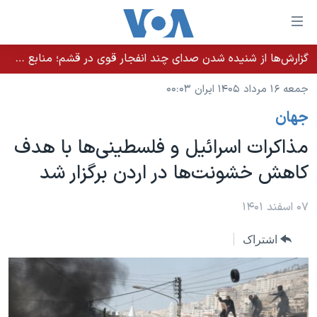
ینکهای
ابل
سترسی
گزارش‌ها از شنیده شدن صدای چند انفجار قوی در قشم؛ منابع حکومتی می‌گویند درگیری در تنگه هرمز بود
خانه
هش
جمعه ۱۶ مرداد ۱۴۰۵ ایران ۰۰:۰۳
نسخه سبک وب‌سایت
ه
جهان
حتوای
موضوع ها
صلی
مذاکرات اسرائیل و فلسطینی‌ها با هدف
برنامه های تلویزیونی
ایران
هش
کاهش خشونت‌‌ها در اردن برگزار شد
جدول برنامه ها
ه
آمریکا
فحه
صفحه‌های ویژه
جهان
۰۷ اسفند ۱۴۰۱
صلی
فرکانس‌های صدای آمریکا
ورزشی
جام جهانی ۲۰۲۶
هش
اشتراک
پخش رادیویی
ه
گزیده‌ها
عملیات خشم حماسی
ستجو
۲۵۰سالگی آمریکا
ویژه برنامه‌ها
یادگیری زبان انگلیسی
ویدیوها
بایگانی برنامه‌های تلویزیونی