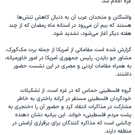
غزه اعلام شد.
اسرائیل در جنگ
نرگس محمدی برنده جایزه نوبل صلح
واشنگتن و متحدان عرب آن به دنبال کاهش تنش‌ها
همایش محافظه‌کاران آمریکا «سی‌پک»
هستند که بیم آن می‌رود در آستانه ماه رمضان که از چند
هفته دیگر آغاز می‌شود، تشدید شود.
صفحه‌های ویژه
سفر پرزیدنت ترامپ به چین
گزارش شده است مقاماتی از آمریکا از جمله برت مک‌گورک،
مشاور جو بایدن، رئیس جمهوری آمریکا در امور خاورمیانه،
به همراه مقامات اردنی و مصری در این نشست حضور
داشتند.
گروه فلسطینی حماس که در غزه است، از تشکیلات
خودگردان فلسطینی مستقر در کرانه باختری به خاطر
مشارکت در مذاکرات انتقاد کرد و حضور آن را «خنجری به
پشت مردم فلسطینی» خواند. این بیانیه نشان دهنده
چالشی است که مذاکره کنندگان برای برقراری آرامش در
منطقه دارند.