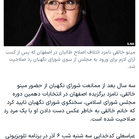
دنبال کنید
مستندها
فرهنگ و زندگی
حقوق شهروندی
انتخابات ریاست جمهوری آمریکا ۲۰۲۴
اقتصادی
حمله جمهوری اسلامی به اسرائیل
رمز مهسا
علم و فناوری
زبانهای مختلف
اسرائیل در جنگ
ورزش زنان در ایران
مینو خالقی نامزد ائتلاف اصلاح طالبان در اصفهان که پس از کسب
آرای لازم برای ورود به مجلس از سوی شورای نگهبان رد صلاحیت
گالری عکس
اعتراضات زن، زندگی، آزادی
شد.
آرشیو پخش زنده
مجموعه مستندهای دادخواهی
تریبونال مردمی آبان ۹۸
سه سال بعد از ممانعت شورای نگهبان از حضور مینو
خالقی، نامزد برگزیده اصفهان در انتخابات دهمین دوره
دادگاه حمید نوری
مجلس شورای اسلامی، سخنگوی شورای نگهبان تایید کرد
چهل سال گروگان‌گیری
که خانم خالقی به خاطر عکس دست دادن او با یک مرد رد
قانون شفافیت دارائی کادر رهبری ایران
صلاحیت شده است.
اعتراضات مردمی آبان ۹۸
عباسعلی کدخدایی سه شنبه شب ۶ آذر در برنامه تلویزیونی