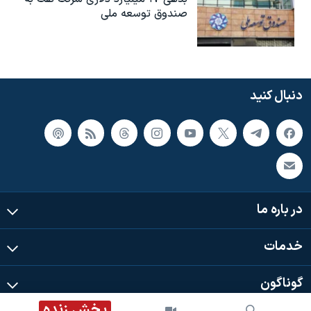
صندوق توسعه ملی
دنبال کنید
در باره ما
خدمات
گوناگون
پخش زنده