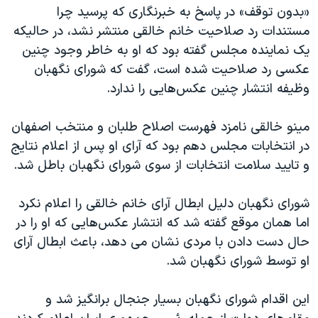
اسرائیل در جنگ
«بدون توقف» در پاسخ به خبرنگاری که پرسید چرا
نرگس محمدی برنده جایزه نوبل صلح
مستندات رد صلاحیت خانم خالقی منتشر نشد، در حالیکه
یک نماینده مجلس گفته بود که او به خاطر وجود چنین
همایش محافظه‌کاران آمریکا «سی‌پک»
عکسی رد صلاحیت شده است، گفت که شورای نگهبان
صفحه‌های ویژه
وظیفه انتشار چنین عکس‌هایی را ندارد.
سفر پرزیدنت ترامپ به چین
مینو خالقی نامزد فهرست اصلاح طلبان و منتخب اصفهان
در انتخابات مجلس دهم بود که آرای او پس از اعلام نتایج
و تایید سلامت انتخابات از سوی شورای نگهبان باطل شد.
شورای نگهبان دلیل ابطال آرای خانم خالقی را اعلام نکرد
اما همان موقع گفته شد که انتشار عکس‌هایی که او را در
حال دست دادن با مردی نشان می دهد، باعث ابطال آرای
او توسط شورای نگهبان شد.
این اقدام شورای نگهبان بسیار جنجال برانگیز شد و