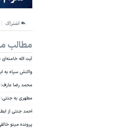
اشتراک
مطالب مر
آیت اﻟله خامنه‌ای 
واکنش سپاه به ابل
محمد رضا عارف: پرونده
مطهری به جنتی: 
احمد جنتی از ابط
پرونده مینو خالق