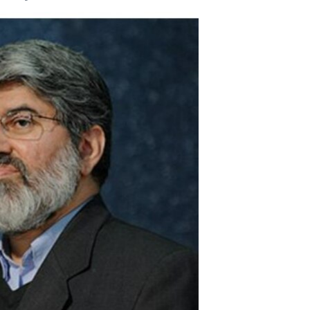
مستندها
فرهنگ و زندگی
حقوق شهروندی
انتخابات ریاست جمهوری آمریکا ۲۰۲۴
اقتصادی
حمله جمهوری اسلامی به اسرائیل
رمز مهسا
علم و فناوری
اسرائیل در جنگ
ورزش زنان در ایران
گالری عکس
اعتراضات زن، زندگی، آزادی
آرشیو پخش زنده
مجموعه مستندهای دادخواهی
تریبونال مردمی آبان ۹۸
دادگاه حمید نوری
چهل سال گروگان‌گیری
قانون شفافیت دارائی کادر رهبری ایران
اعتراضات مردمی آبان ۹۸
اسرائیل در جنگ