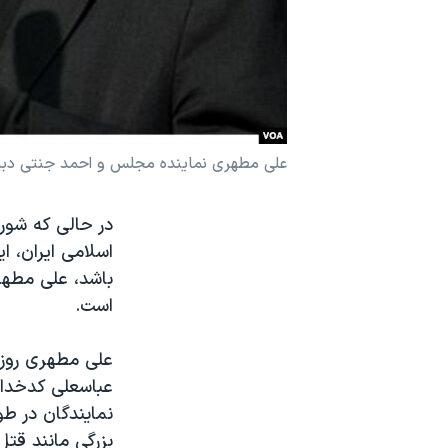
نرگس محمدی برنده جایزه نوبل صلح
همایش محافظه‌کاران آمریکا «سی‌پک»
صفحه‌های ویژه
سفر پرزیدنت ترامپ به چین
علی مطهری نماینده مجلس و احمد جنتی دبیر
در حالی که شور
اسلامی ایران، ا
باشد، علی مطه
است.
علی مطهری روز 
عباسعلی کدخدای
نمایندگان در ط
بزرگی مانند قتل