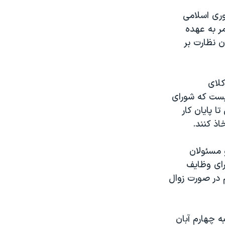
وری اسلامی
ر به عهده
 نظارت بر
کلای
ان گفت که استنباط حقوقی او درباره بند ۱۳ این نیست که شورای
ا پایان کار
اذ کنند.
نه و مسئولان
ن اجرای وظایف
م در صورت زوال
ه چهارم آبان