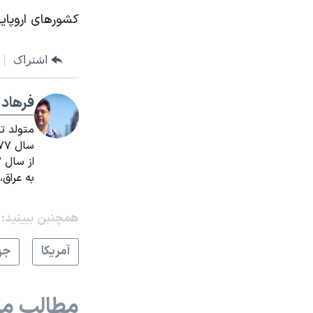
کشورهای اروپایی حدود ۴۰ درصد از نیاز انرژی خود ر
اشتراک
فرهاد 
سال ۱۳۷۷ خبرنگار ایرنا شد.
به عراق،
همچنبن ببینید:
آمريکا
جه
مطالب مر