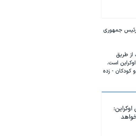
ت رئیس جمهوری
از طریق
وکراین است.
 کودکان - زده
وکراین:
خواهد