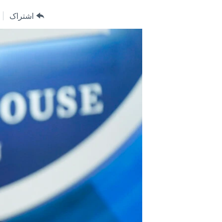
مستندها
فرهنگ و زندگی
اشتراک
حقوق شهروندی
انتخابات ریاست جمهوری آمریکا ۲۰۲۴
اقتصادی
حمله جمهوری اسلامی به اسرائیل
رمز مهسا
علم و فناوری
اسرائیل در جنگ
ورزش زنان در ایران
گالری عکس
اعتراضات زن، زندگی، آزادی
آرشیو پخش زنده
مجموعه مستندهای دادخواهی
تریبونال مردمی آبان ۹۸
دادگاه حمید نوری
چهل سال گروگان‌گیری
قانون شفافیت دارائی کادر رهبری ایران
اعتراضات مردمی آبان ۹۸
اسرائیل در جنگ