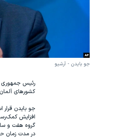
نرگس محمدی برنده جایزه نوبل صلح
همایش محافظه‌کاران آمریکا «سی‌پک»
صفحه‌های ویژه
سفر پرزیدنت ترامپ به چین
جو بایدن - آرشیو
رئیس جمهوری آمر
کشورهای آلمان، ا
جو بایدن قرار ا
افزایش کمک‌رسانی
گروه هفت و سازم
در مدت زمان حض