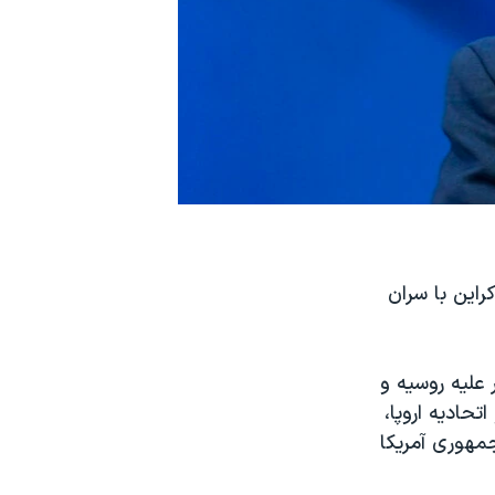
راین با سران
 علیه روسیه و
تحادیه اروپا،
مهوری آمریکا