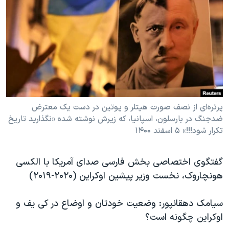
دنبال کنید
مستندها
فرهنگ و زندگی
حقوق شهروندی
انتخابات ریاست جمهوری آمریکا ۲۰۲۴
اقتصادی
حمله جمهوری اسلامی به اسرائیل
رمز مهسا
علم و فناوری
زبانهای مختلف
اسرائیل در جنگ
ورزش زنان در ایران
گالری عکس
اعتراضات زن، زندگی، آزادی
پرتره‌ای از نصف صورت هیتلر و پوتین در دست یک معترض
ضدجنگ در بارسلون، اسپانیا، که زیرش نوشته شده «نگذارید تاریخ
آرشیو پخش زنده
مجموعه مستندهای دادخواهی
تکرار شود!!!» ۵ اسفند ۱۴۰۰
تریبونال مردمی آبان ۹۸
دادگاه حمید نوری
گفتگوی اختصاصی بخش فارسی صدای آمریکا با الکسی
هونچاروک، نخست وزیر پیشین اوکراین (۲۰۲۰-۲۰۱۹)
چهل سال گروگان‌گیری
قانون شفافیت دارائی کادر رهبری ایران
سیامک دهقانپور: وضعیت خودتان و اوضاع در کی یف و
اعتراضات مردمی آبان ۹۸
اوکراین چگونه است؟