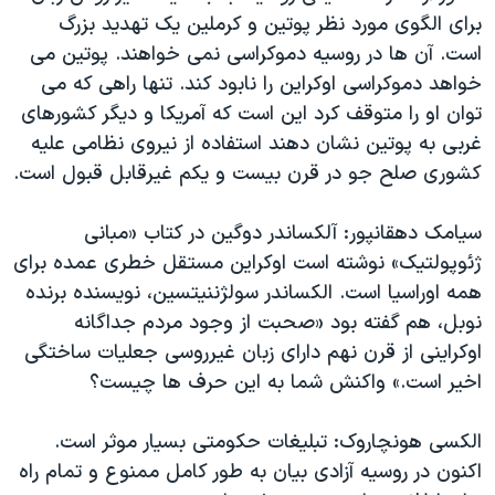
برای الگوی مورد نظر پوتین و کرملین یک تهدید بزرگ
است. آن ها در روسیه دموکراسی نمی خواهند. پوتین می
خواهد دموکراسی اوکراین را نابود کند. تنها راهی که می
توان او را متوقف کرد این است که آمریکا و دیگر کشورهای
غربی به پوتین نشان دهند استفاده از نیروی نظامی علیه
کشوری صلح جو در قرن بیست و یکم غیرقابل قبول است.
سیامک دهقانپور: آلکساندر دوگین در کتاب «مبانی
ژئوپولتیک» نوشته است اوکراین مستقل خطری عمده برای
همه اوراسیا است. الکساندر سولژننیتسین، نویسنده برنده
نوبل، هم گفته بود «صحبت از وجود مردم جداگانه
اوکراینی از قرن نهم دارای زبان غیرروسی جعلیات ساختگی
اخیر است.» واکنش شما به این حرف ها چیست؟
الکسی هونچاروک: تبلیغات حکومتی بسیار موثر است.
اکنون در روسیه آزادی بیان به طور کامل ممنوع و تمام راه