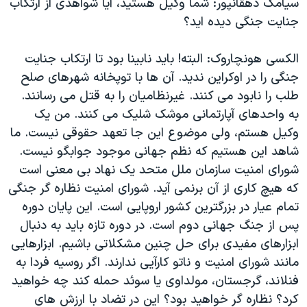
سیامک دهقانپور: شما وکیل هستید، آیا شواهدی از ارتکاب
جنایت جنگی دیده اید؟
الکسی هونچاروک: البته! باید نابینا بود تا ارتکاب جنایت
جنگی را در اوکراین ندید. آن ها با توپخانه شهرهای صلح
طلب را نابود می کنند. غیرنظامیان را به قتل می رسانند.
به واحدهای آپارتمانی موشک شلیک می کنند. من یک
وکیل هستم، ولی موضوع این جا تعهد حقوقی نیست. ما
شاهد این هستیم که نظم جهانی موجود جوابگو نیست.
شورای امنیت سازمان ملل متحد یک نهاد بی معنی است
که هیچ کاری از آن برنمی آید. شورای امنیت نظاره گر جنگی
تمام عیار در بزرگترین کشور اروپایی است. این پایان دوره
پس از جنگ جهانی دوم است. در دوره تازه باید به دنبال
ابزارهای مفیدی برای حل چنین مشکلاتی باشیم. ابزارهایی
مانند شورای امنیت و ناتو کارآیی ندارند. اگر روسیه فردا به
فنلاند، گرجستان، مولداوی یا سوئد حمله کند چه خواهید
کرد؟ نظاره گر خواهید بود؟ این در تضاد با ارزش های