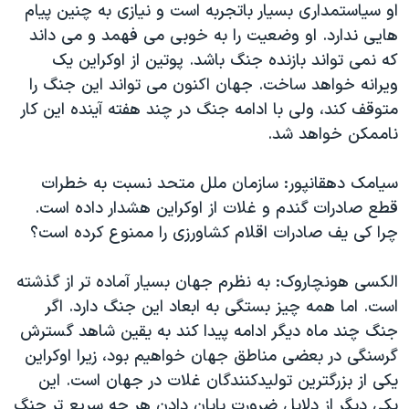
او سیاستمداری بسیار باتجربه است و نیازی به چنین پیام
هایی ندارد. او وضعیت را به خوبی می فهمد و می داند
که نمی تواند بازنده جنگ باشد. پوتین از اوکراین یک
ویرانه خواهد ساخت. جهان اکنون می تواند این جنگ را
متوقف کند، ولی با ادامه جنگ در چند هفته آینده این کار
ناممکن خواهد شد.
سیامک دهقانپور: سازمان ملل متحد نسبت به خطرات
قطع صادرات گندم و غلات از اوکراین هشدار داده است.
چرا کی یف صادرات اقلام کشاورزی را ممنوع کرده است؟
الکسی هونچاروک: به نظرم جهان بسیار آماده تر از گذشته
است. اما همه چیز بستگی به ابعاد این جنگ دارد. اگر
جنگ چند ماه دیگر ادامه پیدا کند به یقین شاهد گسترش
گرسنگی در بعضی مناطق جهان خواهیم بود، زیرا اوکراین
یکی از بزرگترین تولیدکنندگان غلات در جهان است. این
یکی دیگر از دلایل ضرورت پایان دادن هر چه سریع تر جنگ