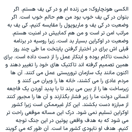
اسرائیل در جنگ
الکسی هونچاروک: من زنده ام و در کی یف هستم. اگر
نرگس محمدی برنده جایزه نوبل صلح
بتوان در کی یف خوب بود من هم حالم خوب است. اگر
همایش محافظه‌کاران آمریکا «سی‌پک»
وضعیت در کی یف و ماریوپول را مقایسه کنیم، کی یف به
مراتب امن تر است و من هم کمابیش در امنیت هستم.
صفحه‌های ویژه
وضعیت در اوکراین بسیار بد است، زیرا روسیه در برنامه
سفر پرزیدنت ترامپ به چین
قبلی اش برای در اختیار گرفتن پایتخت ما طی چند روز
نخست ناکام بوده و ابتکار عمل را از دست داده است. برای
همین تصمیم گرفته اند تاکتیک های خود را تغییر دهند و
اکنون مانند یک سازمان تروریستی عمل می کنند. آن ها
مردم عادی را می کشند، خانه ها را ویران می کنند و
زیرساخت ها را از بین می برند تا با پدید آوردن یک فاجعه
انسانی دولت ما را زیر فشار بگذارند و آن ها را مجبور کنند
از مبارزه دست بکشند. این کار غیرممکن است زیرا کشور
اوکراین تسلیم نمی شود. درک این مساله موقعی راحت تر
می شود که به هدف واقعی پوتین در این جنگ توجه
کنیم. هدف او نابودی کشور ما است. آن طور که می گویند