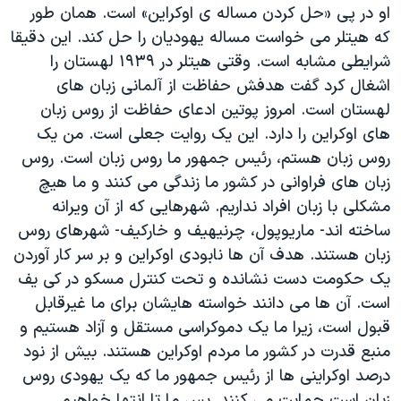
او در پی «حل کردن مساله ی اوکراین» است. همان طور
که هیتلر می خواست مساله یهودیان را حل کند. این دقیقا
شرایطی مشابه است. وقتی هیتلر در ۱۹۳۹ لهستان را
اشغال کرد گفت هدفش حفاظت از آلمانی زبان های
لهستان است. امروز پوتین ادعای حفاظت از روس زبان
های اوکراین را دارد. این یک روایت جعلی است. من یک
روس زبان هستم، رئیس جمهور ما روس زبان است. روس
زبان های فراوانی در کشور ما زندگی می کنند و ما هیچ
مشکلی با زبان افراد نداریم. شهرهایی که از آن ویرانه
ساخته اند- ماریوپول، چرنیهیف و خارکیف- شهرهای روس
زبان هستند. هدف آن ها نابودی اوکراین و بر سر کار آوردن
یک حکومت دست نشانده و تحت کنترل مسکو در کی یف
است. آن ها می دانند خواسته هایشان برای ما غیرقابل
قبول است، زیرا ما یک دموکراسی مستقل و آزاد هستیم و
منبع قدرت در کشور ما مردم اوکراین هستند. بیش از نود
درصد اوکراینی ها از رئیس جمهور ما که یک یهودی روس
زبان است حمایت می کنند. پس ما تا انتها خواهیم