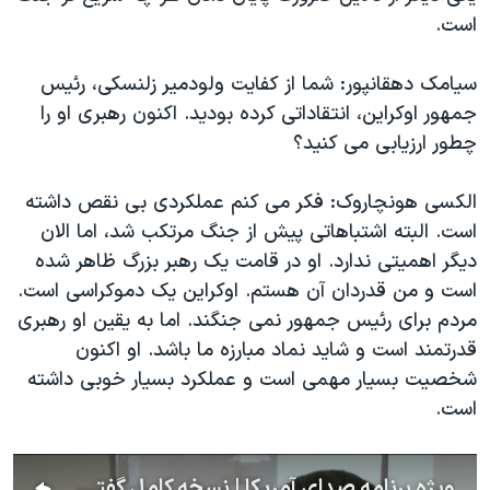
است.
سیامک دهقانپور: شما از کفایت ولودمیر زلنسکی، رئیس
جمهور اوکراین، انتقاداتی کرده بودید. اکنون رهبری او را
چطور ارزیابی می کنید؟
الکسی هونچاروک: فکر می کنم عملکردی بی نقص داشته
است. البته اشتباهاتی پیش از جنگ مرتکب شد، اما الان
دیگر اهمیتی ندارد. او در قامت یک رهبر بزرگ ظاهر شده
است و من قدردان آن هستم. اوکراین یک دموکراسی است.
مردم برای رئیس جمهور نمی جنگند. اما به یقین او رهبری
قدرتمند است و شاید نماد مبارزه ما باشد. او اکنون
شخصیت بسیار مهمی است و عملکرد بسیار خوبی داشته
است.
ویژه برنامه صدای آمریکا | نسخه کامل گفتگوی سیامک دهقانپور با نخست‌وزیر پیشین اوکراین