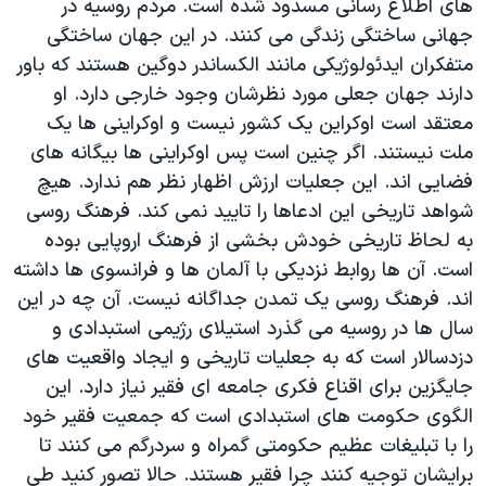
های اطلاع رسانی مسدود شده است. مردم روسیه در
جهانی ساختگی زندگی می کنند. در این جهان ساختگی
متفکران ایدئولوژیکی مانند الکساندر دوگین هستند که باور
دارند جهان جعلی مورد نظرشان وجود خارجی دارد. او
معتقد است اوکراین یک کشور نیست و اوکراینی ها یک
ملت نیستند. اگر چنین است پس اوکراینی ها بیگانه های
فضایی اند. این جعلیات ارزش اظهار نظر هم ندارد. هیچ
شواهد تاریخی این ادعاها را تایید نمی کند. فرهنگ روسی
به لحاظ تاریخی خودش بخشی از فرهنگ اروپایی بوده
است. آن ها روابط نزدیکی با آلمان ها و فرانسوی ها داشته
اند. فرهنگ روسی یک تمدن جداگانه نیست. آن چه در این
سال ها در روسیه می گذرد استیلای رژیمی استبدادی و
دزدسالار است که به جعلیات تاریخی و ایجاد واقعیت های
جایگزین برای اقناع فکری جامعه ای فقیر نیاز دارد. این
الگوی حکومت های استبدادی است که جمعیت فقیر خود
را با تبلیغات عظیم حکومتی گمراه و سردرگم می کنند تا
برایشان توجیه کنند چرا فقیر هستند. حالا تصور کنید طی