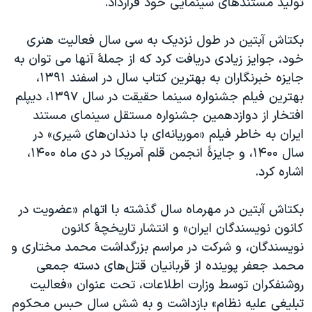
تولید مستندهای سینمایی خود قرارداد.
اسرائیل در جنگ
نرگس محمدی برنده جایزه نوبل صلح
بکتاش آبتین در طول نزدیک به سی سال فعالیت هنری
همایش محافظه‌کاران آمریکا «سی‌پک»
خود، جوایز زیادی دریافت کرد که از جملۀ آنها می توان به
جایزه خبرنگاران به بهترین کتاب سال در اسفند ۱۳۹۱،
صفحه‌های ویژه
بهترین فیلم جشنواره سینما حقیقت در سال ۱۳۹۷، دیپلم
سفر پرزیدنت ترامپ به چین
افتخار از دوازدهمین جشنواره مستقل سینمای مستند
ایران به خاطر فیلم «موریانه‌ای با دندان‌های شیری» در
سال ۱۴۰۰، و جایزۀ انجمن قلم آمریکا در دی ماه ۱۴۰۰،
اشاره کرد.
بکتاش آبتین در مهرماه سال گذشته با اتهام «عضویت در
کانون نویسندگان ایران» و انتشار تاریخچۀ کانون
نویسندگان، و شرکت در مراسم بزرگداشت محمد مختاری و
محمد جعفر پوینده از قربانیان قتل‌های دسته جمعی
روشنفکران توسط وزارت اطلاعات، تحت عنوان «فعالیت
تبلیغی علیه نظام» بازداشت و به شش سال حبس محکوم