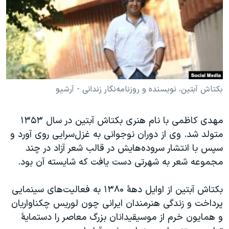
دنبال کنید
مستندها
فرهنگ و زندگی
حقوق شهروندی
انتخابات ریاست جمهوری آمریکا ۲۰۲۴
اقتصادی
حمله جمهوری اسلامی به اسرائیل
رمز مهسا
علم و فناوری
زبانهای مختلف
اسرائیل در جنگ
ورزش زنان در ایران
بکتاش آبتین، نویسنده و روزنامه‌نگار زندانی - آرشیو
گالری عکس
اعتراضات زن، زندگی، آزادی
مهدی کاظمی با نام هنری بکتاش آبتین در سال ۱۳۵۳
آرشیو پخش زنده
مجموعه مستندهای دادخواهی
متولد شد. وی از دوران نوجوانی به غزل‌سرایی روی آورد و
تریبونال مردمی آبان ۹۸
سپس با انتشار سروده‌هایش در قالب شعر آزاد در چند
دادگاه حمید نوری
مجموعه شعر به شهرتی دست یافت که شایسته آن بود.
چهل سال گروگان‌گیری
بکتاش آبتین از اوایل دهۀ ۱۳۸۰ به فعالیت‌های سینمایی
قانون شفافیت دارائی کادر رهبری ایران
پرداخت و زندگی هنرمندان ایرانی چون لوریس چکناواریان
اعتراضات مردمی آبان ۹۸
و همایون خرم از موسیقیدانان بزرگ معاصر را دستمایۀ