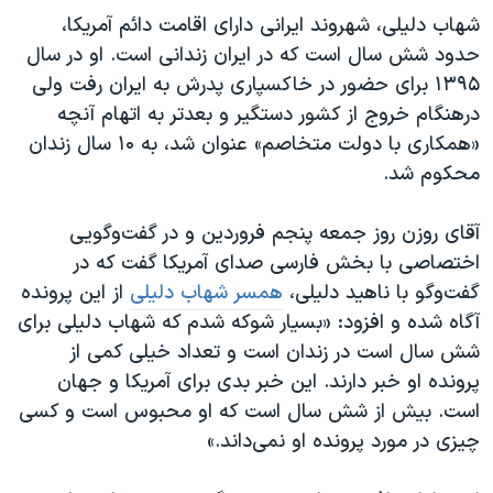
اسرائیل در جنگ
شهاب دلیلی، شهروند ایرانی دارای اقامت دائم آمریکا،
نرگس محمدی برنده جایزه نوبل صلح
حدود شش سال است که در ایران زندانی است. او در سال
۱۳۹۵ برای حضور در خاکسپاری پدرش به ایران رفت ولی
همایش محافظه‌کاران آمریکا «سی‌پک»
درهنگام خروج از کشور دستگیر و بعدتر به اتهام آنچه
صفحه‌های ویژه
«همکاری با دولت متخاصم» عنوان شد، به ۱۰ سال زندان
سفر پرزیدنت ترامپ به چین
محکوم شد.
آقای روزن روز جمعه پنجم فروردین و در گفت‌وگویی
اختصاصی با بخش فارسی صدای آمریکا گفت که در
گفت‌‌وگو با ناهید دلیلی،
همسر شهاب دلیلی
از این پرونده
آگاه شده و افزود: «بسیار شوکه شدم که شهاب دلیلی برای
شش سال است در زندان است و تعداد خیلی کمی از
پرونده او خبر دارند. این خبر بدی برای آمریکا و جهان
است. بیش از شش سال است که او محبوس است و کسی
چیزی در مورد پرونده او نمی‌داند.»