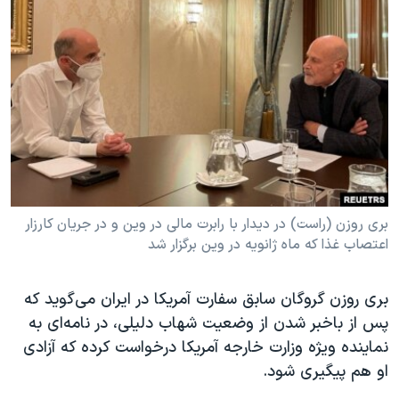
دنبال کنید
مستندها
فرهنگ و زندگی
حقوق شهروندی
انتخابات ریاست جمهوری آمریکا ۲۰۲۴
اقتصادی
حمله جمهوری اسلامی به اسرائیل
رمز مهسا
علم و فناوری
زبانهای مختلف
اسرائیل در جنگ
ورزش زنان در ایران
گالری عکس
اعتراضات زن، زندگی، آزادی
آرشیو پخش زنده
مجموعه مستندهای دادخواهی
بری روزن (راست) در دیدار با رابرت مالی در وین و در جریان کارزار
تریبونال مردمی آبان ۹۸
اعتصاب غذا که ماه ژانویه در وین برگزار شد
دادگاه حمید نوری
بری روزن گروگان سابق سفارت آمریکا در ایران می‌گوید که
چهل سال گروگان‌گیری
پس از باخبر شدن از وضعیت شهاب دلیلی، در نامه‌ای به
قانون شفافیت دارائی کادر رهبری ایران
نماینده ویژه وزارت خارجه آمریکا درخواست کرده که آزادی
او هم پیگیری شود.
اعتراضات مردمی آبان ۹۸