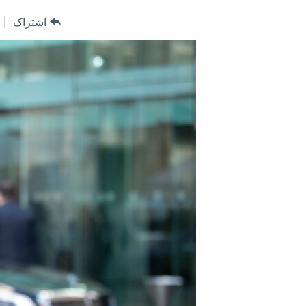
مستندها
فرهنگ و زندگی
اشتراک
حقوق شهروندی
انتخابات ریاست جمهوری آمریکا ۲۰۲۴
اقتصادی
حمله جمهوری اسلامی به اسرائیل
رمز مهسا
علم و فناوری
اسرائیل در جنگ
ورزش زنان در ایران
گالری عکس
اعتراضات زن، زندگی، آزادی
آرشیو پخش زنده
مجموعه مستندهای دادخواهی
تریبونال مردمی آبان ۹۸
دادگاه حمید نوری
چهل سال گروگان‌گیری
قانون شفافیت دارائی کادر رهبری ایران
اعتراضات مردمی آبان ۹۸
اسرائیل در جنگ