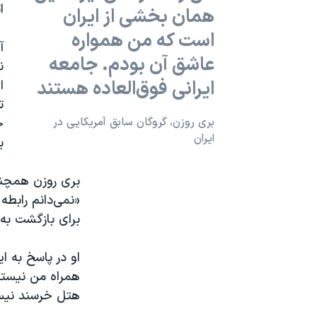
ا
همان بخشی از ایران
است که من همواره
آ
عاشق آن بودم. جامعه
ن
ایرانی فوق‌العاده هستند
ا
ت
بری روزن، گروگان سابق آمریکایی در
ح
ایران
برای ۴۴۴ 
بری روزن همچنی
«نمی‌دانم رابط
برای بازگشت به 
او در پاسخ به ا
همراه من نیستند
هتل خرسند نیست