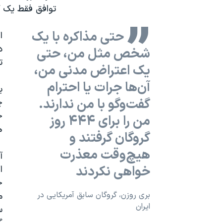
توافق فقط یک ک
حتی مذاکره با یک
ا
د
شخص مثل من، حتی
ت
یک اعتراض مدنی من،
آن‌ها جرات یا احترام
ب
گفت‌وگو با من ندارند.
چ
ح
من را برای ۴۴۴ روز
ه
گروگان گرفتند و
هیچ‌وقت معذرت
آ
خواهی نکردند
ا
ح
بری روزن، گروگان سابق آمریکایی در
م
ایران
س