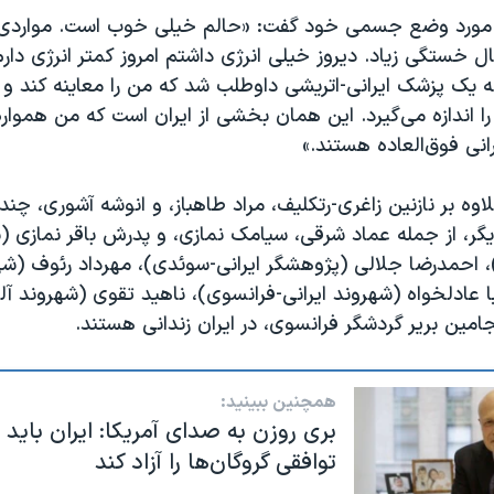
در مورد وضع جسمی خود گفت: «حالم خیلی خوب است. مواردی 
ل خستگی زیاد. دیروز خیلی انرژی داشتم امروز کمتر انرژی دار
 یک پزشک ایرانی-اتریشی داوطلب شد که من را معاینه کند و ه
ا اندازه می‌گیرد. این همان بخشی از ایران است که من هموار
انی فوق‌العاده هستند.»
وه بر نازنین زاغری-رتکلیف، مراد طاهباز، و انوشه آشوری، چند
یگر، از جمله عماد شرقی، سیامک نمازی، و پدرش باقر نمازی (
)، احمدرضا جلالی (پژوهشگر ایرانی-سوئدی)، ‌مهرداد رئوف (شهرو
یبا عادلخواه (شهروند ایرانی-فرانسوی)، ناهید تقوی (شهروند آل
بنجامین بریر گردشگر فرانسوی، در ایران زندانی هستند.
همچنین ببینید:
بری روزن به صدای آمریکا: ایران باید
توافقی گروگان‌ها را آزاد کند