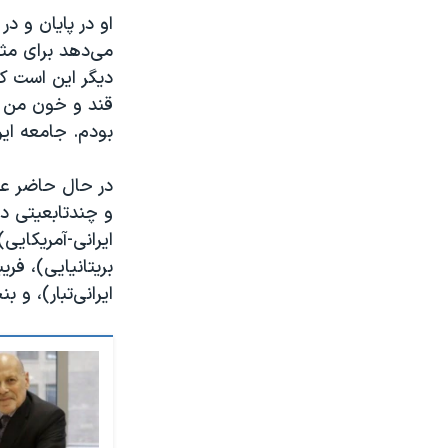
او در پایان و 
می‌دهد برای مثا
دیگر این است که
قند و خون من ر
بودم. جامعه ایر
در حال حاضر علا
و چندتابعیتی د
ایرانی-آمریکایی
بریتانیایی)، فر
ایرانی‌تبار)، و 