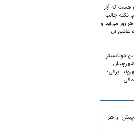
هست که آزار
م. نکته جالب
ر روز می‌آید و
ه عاشق آن
ین دوتابعیتی
شهروندان
ند ایرانی-‌
مانی
 پیش از هر