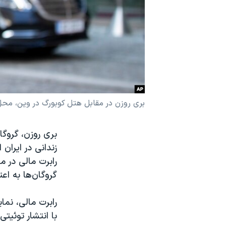
نرگس محمدی برنده جایزه نوبل صلح
همایش محافظه‌کاران آمریکا «سی‌پک»
صفحه‌های ویژه
سفر پرزیدنت ترامپ به چین
بری روزن در مقابل هتل کوبورگ در وین، محل 
بری روزن، گروگا
زندانی در ایران
رابرت مالی در م
گروگان‌ها به اع
با انتشار توئیت