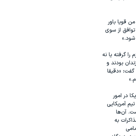
من قویا باور
 توافق از سوی
 شود.»
را گرفته یا نه
ندان بودند و
گفت: «دقیقا
.»
ا در امور
تیم آمریکایی
ت. آن‌ها
ذاکرات به
مامی