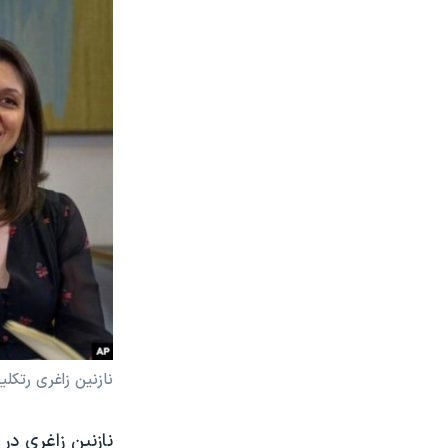
نازنین زاغری رتکلیف 
نازنین زاغری د