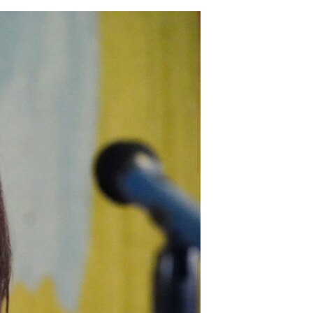
مستندها
فرهنگ و زندگی
حقوق شهروندی
انتخابات ریاست جمهوری آمریکا ۲۰۲۴
اقتصادی
حمله جمهوری اسلامی به اسرائیل
رمز مهسا
علم و فناوری
اسرائیل در جنگ
ورزش زنان در ایران
گالری عکس
اعتراضات زن، زندگی، آزادی
آرشیو پخش زنده
مجموعه مستندهای دادخواهی
تریبونال مردمی آبان ۹۸
دادگاه حمید نوری
چهل سال گروگان‌گیری
قانون شفافیت دارائی کادر رهبری ایران
اعتراضات مردمی آبان ۹۸
اسرائیل در جنگ