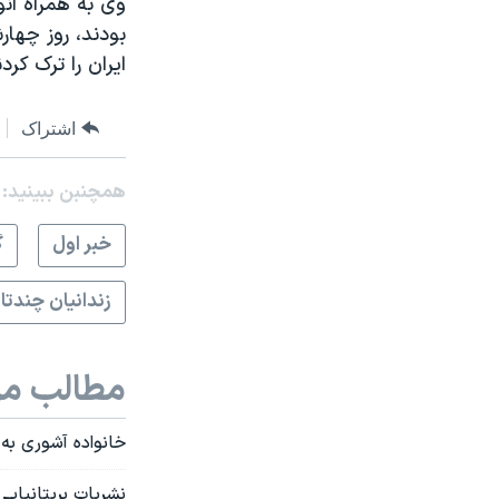
وی به همراه انو
ایران را ترک کردند و در ن
اشتراک
همچنبن ببینید:
خبر اول
گ
زندانیان چندتا
مطالب مر
خانواده آشوری به گاردین: 
نشریات بریتانیایی 