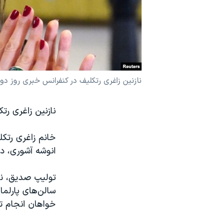
نرگس محمدی برنده جایزه نوبل صلح
همایش محافظه‌کاران آمریکا «سی‌پک»
صفحه‌های ویژه
سفر پرزیدنت ترامپ به چین
نازنین زاغری رتکلیف در کنفرانس خبری روز دوشنبه ۱ فروردی
نازنین زاغری رتکلیف روز دوشنبه ۱ فروردین
خانم زاغری رتکل
انوشه آشوری، دیگ
تولیپ صدیق، نما
سالن‌های پارلما
خواهان انجام تح