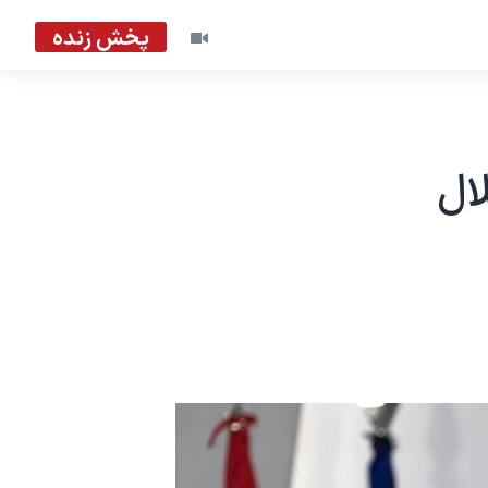
پخش زنده
ال