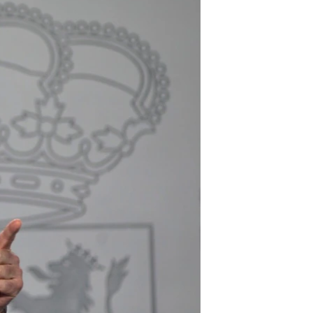
مستندها
فرهنگ و زندگی
حقوق شهروندی
انتخابات ریاست جمهوری آمریکا ۲۰۲۴
اقتصادی
حمله جمهوری اسلامی به اسرائیل
رمز مهسا
علم و فناوری
اسرائیل در جنگ
ورزش زنان در ایران
گالری عکس
اعتراضات زن، زندگی، آزادی
آرشیو پخش زنده
مجموعه مستندهای دادخواهی
تریبونال مردمی آبان ۹۸
دادگاه حمید نوری
چهل سال گروگان‌گیری
قانون شفافیت دارائی کادر رهبری ایران
اعتراضات مردمی آبان ۹۸
اسرائیل در جنگ