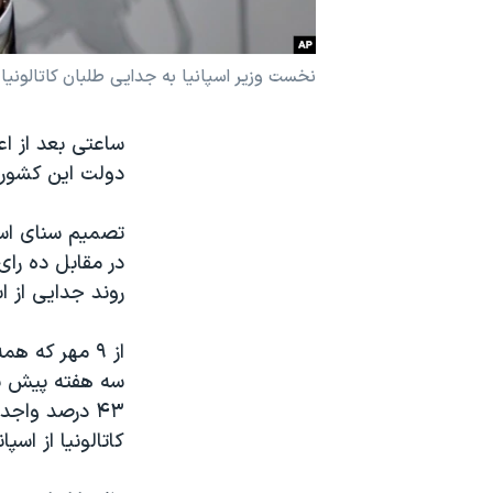
نرگس محمدی برنده جایزه نوبل صلح
همایش محافظه‌کاران آمریکا «سی‌پک»
نخست وزیر اسپانیا به جدایی طلبان کاتالونیا 
صفحه‌های ویژه
ساعتی بعد از اع
سفر پرزیدنت ترامپ به چین
دولت این کشور خ
در مقابل ده رای 
روند جدایی از اس
از ۹ مهر که 
سه هفته پیش به
کاتالونیا از اسپا