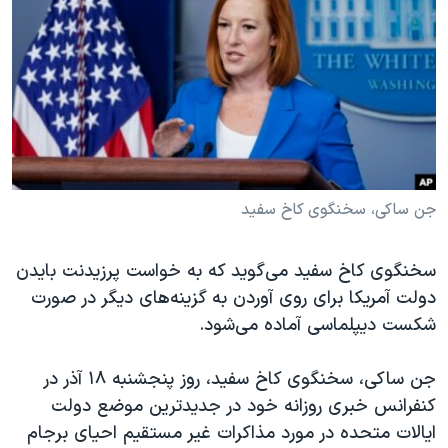
دنبال کنید
مستندها
فرهنگ و زندگی
حقوق شهروندی
انتخابات ریاست جمهوری آمریکا ۲۰۲۴
اقتصادی
حمله جمهوری اسلامی به اسرائیل
رمز مهسا
علم و فناوری
زبانهای مختلف
اسرائیل در جنگ
ورزش زنان در ایران
گالری عکس
اعتراضات زن، زندگی، آزادی
جن ساکی، سخنگوی کاخ سفید
آرشیو پخش زنده
مجموعه مستندهای دادخواهی
سخنگوی کاخ سفید می‌گوید که به خواست پرزیدنت بایدن
تریبونال مردمی آبان ۹۸
دولت آمریکا برای روی آوردن به گزینه‌های دیگر در صورت
دادگاه حمید نوری
شکست دیپلماسی آماده می‌شود.
چهل سال گروگان‌گیری
جن ساکی، سخنگوی کاخ سفید، روز پنجشنبه ۱۸ آذر در
قانون شفافیت دارائی کادر رهبری ایران
کنفرانس خبری روزانه خود در جدیدترین موضع دولت
اعتراضات مردمی آبان ۹۸
ایالات متحده در مورد مذاکرات غیر مستقیم احیای برجام