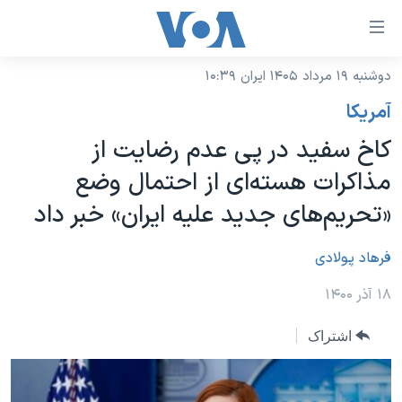
ینکهای
ابل
سترسی
دوشنبه ۱۹ مرداد ۱۴۰۵ ایران ۱۰:۳۹
خانه
هش
آمريکا
نسخه سبک وب‌سایت
ه
کاخ سفید در پی عدم رضایت از
حتوای
موضوع ها
مذاکرات هسته‌ای از احتمال وضع
صلی
برنامه های تلویزیونی
ایران
هش
«تحریم‌های جدید علیه ایران» خبر داد
جدول برنامه ها
ه
آمریکا
فحه
صفحه‌های ویژه
فرهاد پولادی
جهان
صلی
فرکانس‌های صدای آمریکا
ورزشی
جام جهانی ۲۰۲۶
۱۸ آذر ۱۴۰۰
هش
پخش رادیویی
ه
گزیده‌ها
عملیات خشم حماسی
اشتراک
ستجو
۲۵۰سالگی آمریکا
ویژه برنامه‌ها
یادگیری زبان انگلیسی
ویدیوها
بایگانی برنامه‌های تلویزیونی