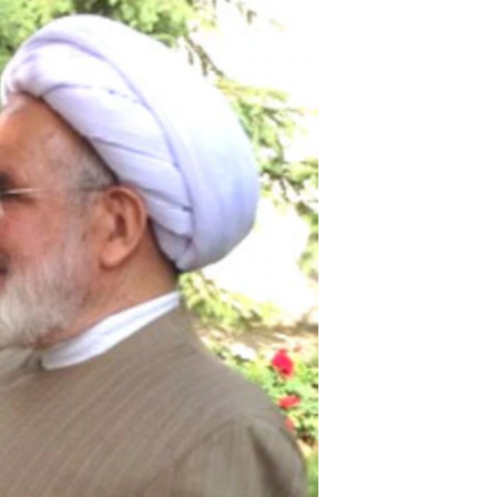
مستندها
فرهنگ و زندگی
حقوق شهروندی
انتخابات ریاست جمهوری آمریکا ۲۰۲۴
اقتصادی
حمله جمهوری اسلامی به اسرائیل
رمز مهسا
علم و فناوری
اسرائیل در جنگ
ورزش زنان در ایران
گالری عکس
اعتراضات زن، زندگی، آزادی
آرشیو پخش زنده
مجموعه مستندهای دادخواهی
تریبونال مردمی آبان ۹۸
دادگاه حمید نوری
چهل سال گروگان‌گیری
قانون شفافیت دارائی کادر رهبری ایران
اعتراضات مردمی آبان ۹۸
اسرائیل در جنگ