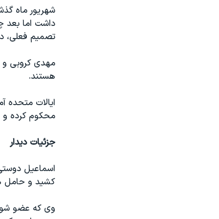
شهریور ماه گذش
داشت اما بعد چ
تصمیم فعلی، در
هستند.
ایالات متحده آ
محکوم کرده و خو
جزئیات دیدار
اسماعیل دوستی 
کشید و حامل هی
وی که عضو شور