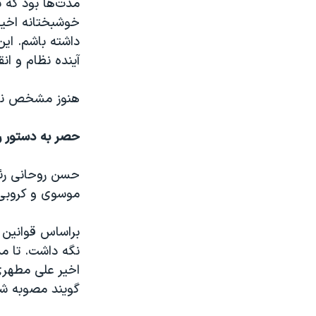
مدت‌ها بود که ب
خوشبختانه اخیرا
داشته باشم. ای
آینده نظام و انق
هنوز مشخص نیست
حصر به دستور ر
موسوی و کروبی 
براساس قوانین 
نگه داشت. تا م
اخیر علی مطهری
گویند مصوبه شور