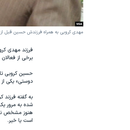
نرگس محمدی برنده جایزه نوبل صلح
همایش محافظه‌کاران آمریکا «سی‌پک»
صفحه‌های ویژه
مهدی کروبی به همراه فرزندش حسین قبل از 
سفر پرزیدنت ترامپ به چین
فرزند مهدی کروب
برخی از فعالان 
حسین کروبی تایی
دوستی» یکی از 
به گفته فرزند ک
شده به مرور یک
هنوز مشخص نیس
است یا خیر.