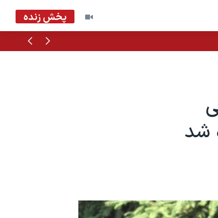
پخش زنده
قبلی
بعدی
ی
 شد