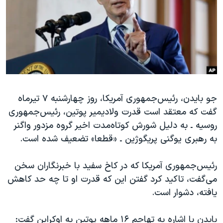
دنبال کنید
مستندها
فرهنگ و زندگی
حقوق شهروندی
انتخابات ریاست جمهوری آمریکا ۲۰۲۴
اقتصادی
حمله جمهوری اسلامی به اسرائیل
رمز مهسا
علم و فناوری
زبانهای مختلف
اسرائیل در جنگ
ورزش زنان در ایران
جو بایدن، رئیس‌جمهوری آمریکا، روز چهارشنبه ۷ تیرماه
گالری عکس
اعتراضات زن، زندگی، آزادی
گفت که معتقد است قدرت ولادیمیر پوتین، رئیس‌جمهوری
آرشیو پخش زنده
مجموعه مستندهای دادخواهی
روسیه ـ به دلیل شورش کوتاه‌مدت اخیر گروه مزدور واگنر
تریبونال مردمی آبان ۹۸
به رهبری یوگنی پریگوژین ـ «قطعا» تضعیف شده است.
دادگاه حمید نوری
رئیس‌جمهوری آمریکا که در کاخ سفید با خبرنگاران سخن
چهل سال گروگان‌گیری
می‌گفت، تاکید کرد گفتن این که قدرت او تا چه حد کاهش
قانون شفافیت دارائی کادر رهبری ایران
یافته، دشوار است.
اعتراضات مردمی آبان ۹۸
بایدن با اشاره به تهاجم ۱۶ ماهه پوتین به اوکراین گفت: