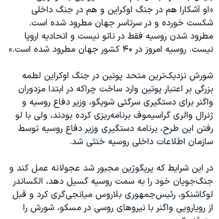
اسرائیل در جنگ
«او آشکارا هم در جنگ اوکراین و هم در جنگ داخلی
نرگس محمدی برنده جایزه نوبل صلح
شکست خورده و در سرتاسر جهان مطرود شده است.
مطرود شدن روسیه فقط در ناتو نیست و اتحادیه اروپا
همایش محافظه‌کاران آمریکا «سی‌پک»
نیست. روسیه امروز در ۴۰ کشور جهان مطرود شده است.»
صفحه‌های ویژه
سفر پرزیدنت ترامپ به چین
شورش نزدیک‌ترین متحد پوتین در جنگ اوکراین لطمه
بزرگی بر اعتبار پوتین وارد ساخت چراکه در ابتدا مزدوران
واگنر برای دستگیری سرگئی شویگو، وزیر دفاع روسیه و
ژنرال والری گراسیموف برنامه‌ریزی کرده بودند، ولی با لو
رفتن این طرح، برنامه دستگیری وزیر دفاع روسیه توسط
سازمان اطلاعات داخلی روسیه خنثی شد.
در این شرایط که پریگوژین مجبور شد عجولانه عمل کند و
جنگ‌جویان خود را به سمت روسیه گسیل دهد، الکساندر
لوکاشنکو، رئیس‌جمهوری بلاروس میانجی‌گری کرد و قبل
از رویارویی واگنر با نیروهای روسی در مسکو، شورش را