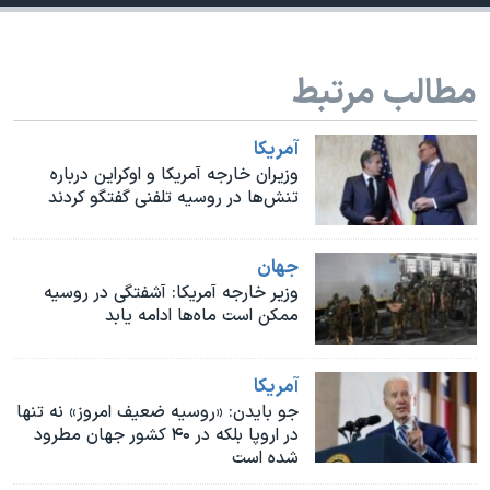
اسرائیل در جنگ
نرگس محمدی برنده جایزه نوبل صلح
مطالب مرتبط
همایش محافظه‌کاران آمریکا «سی‌پک»
صفحه‌های ویژه
آمريکا
سفر پرزیدنت ترامپ به چین
وزیران خارجه آمریکا و اوکراین درباره
تنش‌ها در روسیه تلفنی گفتگو کردند
جهان
وزیر خارجه آمریکا: آشفتگی در روسیه
ممکن است ماه‌ها ادامه یابد
آمريکا
جو بایدن: «روسیه ضعیف امروز» نه تنها
در اروپا بلکه در ۴۰ کشور جهان مطرود
شده است