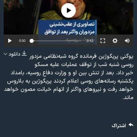
دنبال کنید
مستندها
فرهنگ و زندگی
No media source currently available
حقوق شهروندی
انتخابات ریاست جمهوری آمریکا ۲۰۲۴
اقتصادی
حمله جمهوری اسلامی به اسرائیل
رمز مهسا
علم و فناوری
0:00
0:42
زبانهای مختلف
اسرائیل در جنگ
ورزش زنان در ایران
دانلود
یوگنی پریگوژین فرمانده گروه شبه‌نظامی مزدور
گالری عکس
اعتراضات زن، زندگی، آزادی
روسی شنبه شب از توقف عملیات علیه مسکو
خبر داد. بعد از تنش بین او و وزارت دفاع روسیه، بامداد
آرشیو پخش زنده
مجموعه مستندهای دادخواهی
یکشنبه رسانه‌های روسی اعلام کردند پریگوژین به بلاروس
تریبونال مردمی آبان ۹۸
خواهد رفت و نیروهای واگنر از اتهام خیانت مصون خواهد
دادگاه حمید نوری
ماند.
چهل سال گروگان‌گیری
قانون شفافیت دارائی کادر رهبری ایران
اشتراک
اعتراضات مردمی آبان ۹۸