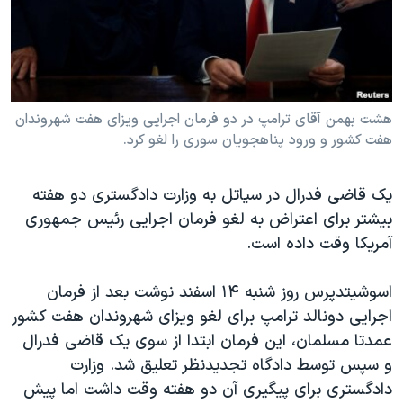
دنبال کنید
مستندها
فرهنگ و زندگی
حقوق شهروندی
انتخابات ریاست جمهوری آمریکا ۲۰۲۴
اقتصادی
حمله جمهوری اسلامی به اسرائیل
رمز مهسا
علم و فناوری
هشت بهمن آقای ترامپ در دو فرمان اجرایی ویزای هفت شهروندان
زبانهای مختلف
هفت کشور و ورود پناهجویان سوری را لغو کرد.
اسرائیل در جنگ
ورزش زنان در ایران
گالری عکس
اعتراضات زن، زندگی، آزادی
یک قاضی فدرال در سیاتل به وزارت دادگستری دو هفته
آرشیو پخش زنده
مجموعه مستندهای دادخواهی
بیشتر برای اعتراض به لغو فرمان اجرایی رئیس جمهوری
آمریکا وقت داده است.
تریبونال مردمی آبان ۹۸
دادگاه حمید نوری
اسوشیتدپرس روز شنبه ۱۴ اسفند نوشت بعد از فرمان
چهل سال گروگان‌گیری
اجرایی دونالد ترامپ برای لغو ویزای شهروندان هفت کشور
عمدتا مسلمان، این فرمان ابتدا از سوی یک قاضی فدرال
قانون شفافیت دارائی کادر رهبری ایران
و سپس توسط دادگاه تجدیدنظر تعلیق شد. وزارت
اعتراضات مردمی آبان ۹۸
دادگستری برای پیگیری آن دو هفته وقت داشت اما پیش