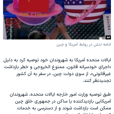
دنبال کنید
مستندها
فرهنگ و زندگی
حقوق شهروندی
انتخابات ریاست جمهوری آمریکا ۲۰۲۴
اقتصادی
حمله جمهوری اسلامی به اسرائیل
رمز مهسا
علم و فناوری
زبانهای مختلف
اسرائیل در جنگ
ورزش زنان در ایران
ادامه تنش در روابط آمریکا و چین
گالری عکس
اعتراضات زن، زندگی، آزادی
ایالات متحده آمریکا به شهروندان خود توصیه کرد به دلیل
آرشیو پخش زنده
مجموعه مستندهای دادخواهی
«اجرای خودسرانه قانون، ممنوع الخروجی و خطر بازداشت‌
تریبونال مردمی آبان ۹۸
غیرقانونی»، از سوی دولت چین، در سفر به آن کشور
دادگاه حمید نوری
تجدیدنظر کنند.
چهل سال گروگان‌گیری
طبق توصیه وزارت امور خارجه ایالات متحده، شهروندان
قانون شفافیت دارائی کادر رهبری ایران
آمریکایی بازدیدکننده یا ساکن در جمهوری خلق چین
اعتراضات مردمی آبان ۹۸
ممکن است بازداشت شوند و از دسترسی به خدمات