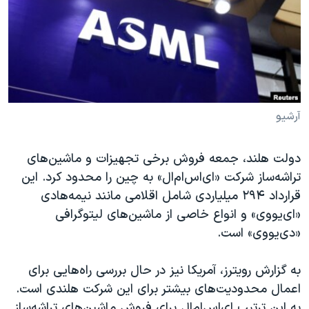
دنبال کنید
مستندها
فرهنگ و زندگی
حقوق شهروندی
انتخابات ریاست جمهوری آمریکا ۲۰۲۴
اقتصادی
حمله جمهوری اسلامی به اسرائیل
رمز مهسا
علم و فناوری
زبانهای مختلف
اسرائیل در جنگ
ورزش زنان در ایران
آرشیو
گالری عکس
اعتراضات زن، زندگی، آزادی
دولت هلند، جمعه فروش برخی تجهیزات و ماشین‌های
آرشیو پخش زنده
مجموعه مستندهای دادخواهی
تراشه‌ساز شرکت «ای‌اس‌ام‌ال» به چین را محدود کرد. این
تریبونال مردمی آبان ۹۸
قرارداد ۲۹۴ میلیاردی شامل اقلامی مانند نیمه‌هادی
«ای‌یو‌وی» و انواع خاصی از ماشین‌های لیتوگرافی
دادگاه حمید نوری
«دی‌یووی» است.
چهل سال گروگان‌گیری
قانون شفافیت دارائی کادر رهبری ایران
به گزارش رویترز، آمریکا نیز در حال بررسی راه‌هایی برای
اعمال محدودیت‌های بیشتر برای این شرکت هلندی است.
اعتراضات مردمی آبان ۹۸
به این ترتیب ای‌اس‌ام‌ال برای فروش ماشین‌های تراشه‌ساز