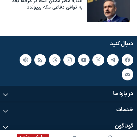
آنکارا: مصر ممکن است در مرحله بعد
به توافق دفاعی مکه بپیوندد
دنبال کنید
در باره ما
خدمات
گوناگون