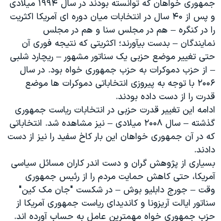
جمهوری خواهان که توانسته بودند در سال ۱۹۹۴ میلادی
اسرائیل در جنگ
و پس از ۴۰ سال در انتخابات میان دوره ای آمریکا اکثریت
نرگس محمدی برنده جایزه نوبل صلح
را در کنگره – هم در مجلس سنا و هم در مجلس
همایش محافظه‌کاران آمریکا «سی‌پک»
نمایندگان – بدست بیآورند؛ اکثریتی که نتیجه فوری آن
حتی تغییر موضع حزبی یک سناتور مشهور – ریچارد شلبی
صفحه‌های ویژه
– از حزب دموکرات به حزب جمهوری خواه بود. در سال
سفر پرزیدنت ترامپ به چین
۲۰۰۶ با توجه به پیروزی انتخاباتی دموکرات ها موضع
قدرت را از دست داده بودند.
ادامه این تغییر قدرت حزبی در انتخابات ریاست جمهوری
گذشته – سال ۲۰۰۸ میلادی – نیز مشاهده شد. انتخاباتی
که در آن جمهوری خواهان این بار کاخ سفید را نیز از دست
دادند.
بسیاری از پژوهش گران و دست اندر کاران مسائل سیاسی
آمریکا، حتی کاهش حمایت مردم را از رئیس جمهوری
وقت – جورج دابلیو بوش – در شکست "جان مک کین"
سناتور ایالت آریزونا و کاندیدای ریاست جمهوری آمریکا از
حزب جمهوری خواه مهمترین عامل به حساب آورده اند.