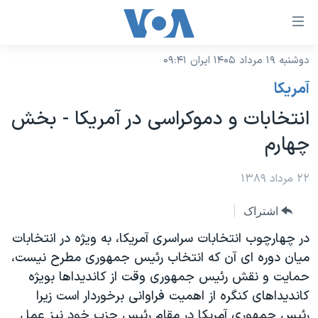
ینکهای
ابل
سترسی
دوشنبه ۱۹ مرداد ۱۴۰۵ ایران ۰۹:۴۱
خانه
هش
آمريکا
نسخه سبک وب‌سایت
ه
انتخابات و دموکراسی در آمريکا - بخش
حتوای
موضوع ها
چهارم
صلی
برنامه های تلویزیونی
ایران
هش
جدول برنامه ها
۲۲ مرداد ۱۳۸۹
ه
آمریکا
فحه
صفحه‌های ویژه
جهان
اشتراک
صلی
فرکانس‌های صدای آمریکا
ورزشی
جام جهانی ۲۰۲۶
در چهارچوب انتخابات سراسری آمریکا، به ویژه در انتخابات
هش
پخش رادیویی
میان دوره ای آن که انتخاب رئیس جمهوری مطرح نیست،
ه
گزیده‌ها
عملیات خشم حماسی
حمایت و نقش رئیس جمهوری وقت از کاندیداها بویژه
ستجو
۲۵۰سالگی آمریکا
ویژه برنامه‌ها
یادگیری زبان انگلیسی
کاندیداهای کنگره از اهمیت فراوانی برخوردار است زیرا
ویدیوها
بایگانی برنامه‌های تلویزیونی
رئیس جمهوری آمریکا در مقام رئیس حزب خود نیز عمل