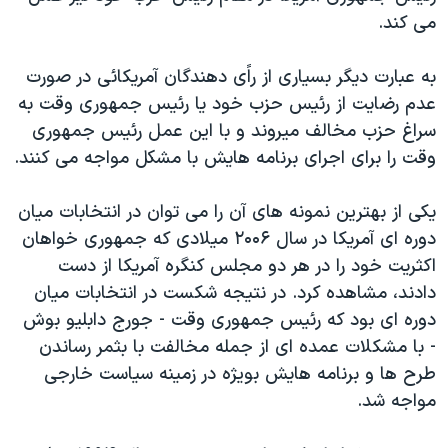
دنبال کنید
می کند.
مستندها
فرهنگ و زندگی
حقوق شهروندی
انتخابات ریاست جمهوری آمریکا ۲۰۲۴
به عبارت دیگر بسیاری از راًی دهندگان آمریکائی در صورت
اقتصادی
حمله جمهوری اسلامی به اسرائیل
عدم رضایت از رئیس حزب خود یا رئیس جمهوری وقت به
سراغ حزب مخالف میروند و با این عمل رئیس جمهوری
رمز مهسا
علم و فناوری
زبانهای مختلف
وقت را برای اجرای برنامه هایش با مشکل مواجه می کنند.
اسرائیل در جنگ
ورزش زنان در ایران
گالری عکس
اعتراضات زن، زندگی، آزادی
یکی از بهترین نمونه های آن را می توان در انتخابات میان
دوره ای آمریکا در سال ۲۰۰۶ میلادی که جمهوری خواهان
آرشیو پخش زنده
مجموعه مستندهای دادخواهی
اکثریت خود را در هر دو مجلس کنگره آمریکا از دست
تریبونال مردمی آبان ۹۸
دادند، مشاهده کرد. در نتیجه شکست در انتخابات میان
دادگاه حمید نوری
دوره ای بود که رئیس جمهوری وقت - جورج دابلیو بوش
- با مشکلات عمده ای از جمله مخالفت با بثمر رساندن
چهل سال گروگان‌گیری
طرح ها و برنامه هایش بویژه در زمینه سیاست خارجی
قانون شفافیت دارائی کادر رهبری ایران
مواجه شد.
اعتراضات مردمی آبان ۹۸