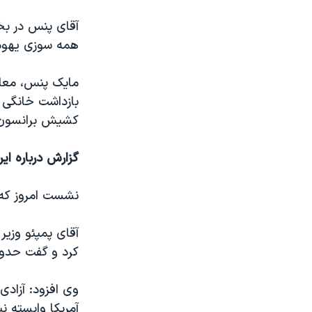
آقای پنس در بخش
همه سوزی یهودیا
مایک پنس، معاو
بازداشت خانگی 
کشیش برانسون را
گزارش درباره ای
نشست امروز که ب
آقای پمپئو وزیر
کرد و گفت حدود ۸۰ کشور نمایندگانی در این نشست 
وی افزود: آزاد
آمریکا وابسته 