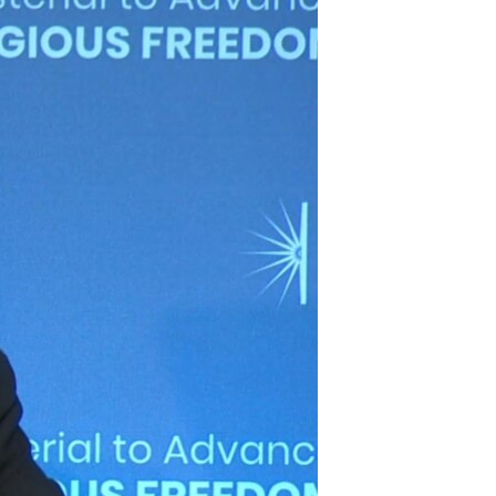
مستندها
فرهنگ و زندگی
حقوق شهروندی
انتخابات ریاست جمهوری آمریکا ۲۰۲۴
اقتصادی
حمله جمهوری اسلامی به اسرائیل
رمز مهسا
علم و فناوری
اسرائیل در جنگ
ورزش زنان در ایران
گالری عکس
اعتراضات زن، زندگی، آزادی
آرشیو پخش زنده
مجموعه مستندهای دادخواهی
تریبونال مردمی آبان ۹۸
دادگاه حمید نوری
چهل سال گروگان‌گیری
قانون شفافیت دارائی کادر رهبری ایران
اعتراضات مردمی آبان ۹۸
اسرائیل در جنگ