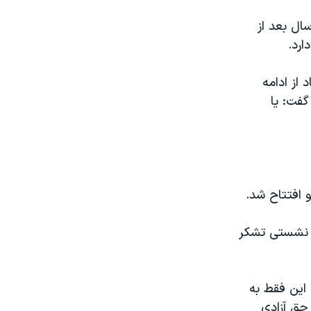
ال بعد از
ارد.
از ادامه
فت: یا
و افتتاح شد.
ین نشستی تشکر
این فقط به
حق آزادی