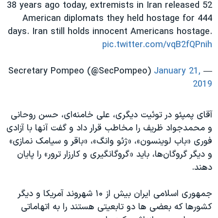
اسرائیل در جنگ
38 years ago today, extremists in Iran released 52
American diplomats they held hostage for 444
نرگس محمدی برنده جایزه نوبل صلح
days. Iran still holds innocent Americans hostage.
همایش محافظه‌کاران آمریکا «سی‌پک»
pic.twitter.com/vqB2fQPnih
صفحه‌های ویژه
January 21,
— Secretary Pompeo (@SecPompeo)
سفر پرزیدنت ترامپ به چین
2019
​آقای پمپئو در توئیت دیگری، علی خامنه‌ای، حسن روحانی
و محمدجواد ظریف را مخاطب قرار داد و گفت آنها با آزادی
فوری «باب لوینسون»، «ژئو وانگ»، «باقر و سیامک نمازی»
و دیگر گروگان‌ها، باید «گروگانگیری و کارزار ترور» را پایان
دهند.
جمهوری اسلامی ایران بیش از ۱۰ شهروند آمریکا و دیگر
کشورها که بعضی ها دو تابعیتی هستند را به اتهاماتی