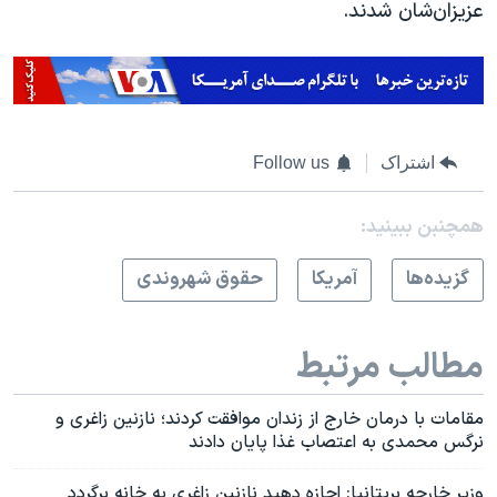
عزیزان‌شان شدند.
اشتراک
Follow us
همچنبن ببینید:
گزيده‌ها
آمريکا
حقوق شهروندی
مطالب مرتبط
مقامات با درمان خارج از زندان موافقت کردند؛ نازنین زاغری و
نرگس محمدی به اعتصاب غذا پایان دادند
وزیر خارجه بریتانیا: اجازه دهید نازنین زاغری به خانه برگردد