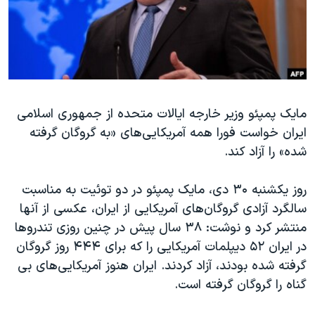
دنبال کنید
مستندها
فرهنگ و زندگی
حقوق شهروندی
انتخابات ریاست جمهوری آمریکا ۲۰۲۴
اقتصادی
حمله جمهوری اسلامی به اسرائیل
رمز مهسا
علم و فناوری
زبانهای مختلف
مایک پمپئو وزیر خارجه ایالات متحده از جمهوری اسلامی
اسرائیل در جنگ
ورزش زنان در ایران
ایران خواست فورا همه آمریکایی‌های «به گروگان گرفته
گالری عکس
اعتراضات زن، زندگی، آزادی
شده» را آزاد کند.
آرشیو پخش زنده
مجموعه مستندهای دادخواهی
روز یکشنبه ۳۰ دی، مایک پمپئو در دو توئیت به مناسبت
تریبونال مردمی آبان ۹۸
سالگرد آزادی گروگان‌های آمریکایی از ایران، عکسی از آنها
دادگاه حمید نوری
منتشر کرد و نوشت: ۳۸ سال پیش در چنین روزی تندروها
چهل سال گروگان‌گیری
در ایران ۵۲ دیپلمات آمریکایی را که برای ۴۴۴ روز گروگان
گرفته شده بودند، آزاد کردند. ایران هنوز آمریکایی‌های بی
قانون شفافیت دارائی کادر رهبری ایران
گناه را گروگان گرفته است.
اعتراضات مردمی آبان ۹۸