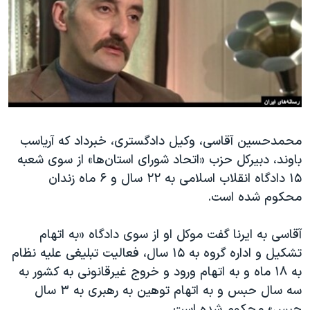
دنبال کنید
مستندها
فرهنگ و زندگی
حقوق شهروندی
انتخابات ریاست جمهوری آمریکا ۲۰۲۴
اقتصادی
حمله جمهوری اسلامی به اسرائیل
رمز مهسا
علم و فناوری
زبانهای مختلف
اسرائیل در جنگ
ورزش زنان در ایران
گالری عکس
اعتراضات زن، زندگی، آزادی
محمدحسین آقاسی، وکیل دادگستری، خبرداد که آریاسب
باوند، دبیرکل حزب «اتحاد شورای استان‌ها» از سوی شعبه
آرشیو پخش زنده
مجموعه مستندهای دادخواهی
۱۵ دادگاه انقلاب اسلامی به ۲۲ سال و ۶ ماه زندان
تریبونال مردمی آبان ۹۸
محکوم شده است.
دادگاه حمید نوری
آقاسی به ایرنا گفت موکل او از سوی دادگاه «به اتهام
چهل سال گروگان‌گیری
تشکیل و اداره گروه به ۱۵ سال، فعالیت تبلیغی علیه نظام
قانون شفافیت دارائی کادر رهبری ایران
به ۱۸ ماه و به اتهام ورود و خروج غیرقانونی به کشور به
اعتراضات مردمی آبان ۹۸
سه سال حبس و به اتهام توهین به رهبری به ۳ سال
حبس» محکوم شده است.