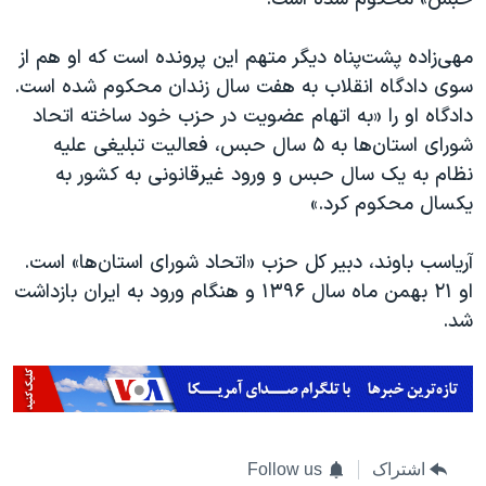
اسرائیل در جنگ
نرگس محمدی برنده جایزه نوبل صلح
مهی‌زاده پشت‌پناه دیگر متهم این پرونده است که او هم از
همایش محافظه‌کاران آمریکا «سی‌پک»
سوی دادگاه انقلاب به هفت سال زندان محکوم شده است.
دادگاه او را «به اتهام عضویت در حزب خود ساخته اتحاد
صفحه‌های ویژه
شورای استان‌ها به ۵ سال حبس، فعالیت تبلیغی علیه
سفر پرزیدنت ترامپ به چین
نظام به یک سال حبس و ورود غیرقانونی به کشور به
یکسال محکوم کرد.»
آریاسب باوند، دبیر کل حزب «اتحاد شورای استان‌ها» است.
او ۲۱ بهمن ماه سال ۱۳۹۶ و هنگام ورود به ایران بازداشت
شد.
اشتراک
Follow us