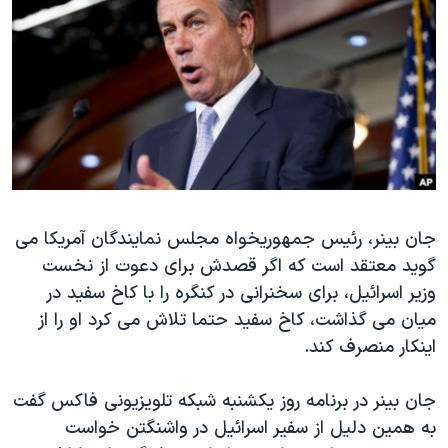
دنبال کنید
مستندها
فرهنگ و زندگی
حقوق شهروندی
انتخابات ریاست جمهوری آمریکا ۲۰۲۴
اقتصادی
حمله جمهوری اسلامی به اسرائیل
رمز مهسا
علم و فناوری
زبانهای مختلف
اسرائیل در جنگ
ورزش زنان در ایران
گالری عکس
اعتراضات زن، زندگی، آزادی
جان بینر، رئیس جمهوریخواه مجلس نمایندگان آمریکا می
آرشیو پخش زنده
مجموعه مستندهای دادخواهی
گوید معتقد است که اگر قصدش برای دعوت از نخست
تریبونال مردمی آبان ۹۸
وزیر اسرائیل، برای سخنرانی در کنگره را با کاخ سفید در
دادگاه حمید نوری
میان می گذاشت، کاخ سفید حتما تلاش می کرد او را از
اینکار منصرف کند.
چهل سال گروگان‌گیری
قانون شفافیت دارائی کادر رهبری ایران
جان بینر در برنامه روز یکشنبه شبکه تلویزیونی فاکس گفت
اعتراضات مردمی آبان ۹۸
به همین دلیل از سفیر اسرائیل در واشنگتن خواست