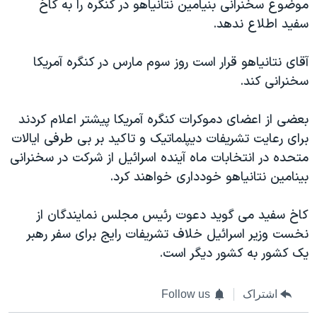
موضوع سخنرانی بنیامین نتانیاهو در کنگره را به کاخ
اسرائیل در جنگ
سفید اطلاع ندهد.
نرگس محمدی برنده جایزه نوبل صلح
همایش محافظه‌کاران آمریکا «سی‌پک»
آقای نتانیاهو قرار است روز سوم مارس در کنگره آمریکا
سخنرانی کند.
صفحه‌های ویژه
سفر پرزیدنت ترامپ به چین
بعضی از اعضای دموکرات کنگره آمریکا پیشتر اعلام کردند
برای رعایت تشریفات دیپلماتیک و تاکید بر بی طرفی ایالات
متحده در انتخابات ماه آینده اسرائیل از شرکت در سخنرانی
بینامین نتانیاهو خودداری خواهند کرد.
کاخ سفید می گوید دعوت رئیس مجلس نمایندگان از
نخست وزیر اسرائیل خلاف تشریفات رایج برای سفر رهبر
یک کشور به کشور دیگر است.
اشتراک
Follow us