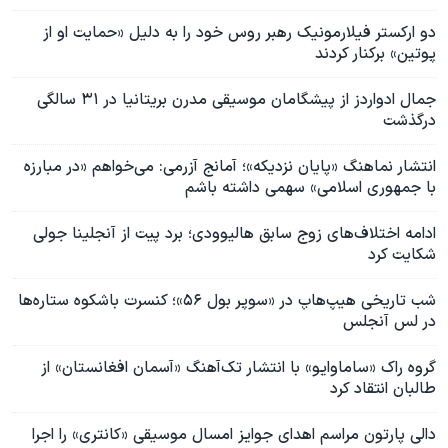
دو ارکستر فیلارمونیک رهبر روس خود را به دلیل «حمایت او از
پوتین» برکنار کردند
جمال ادواردز از پیشگامان موسیقی مدرن بریتانیا در ۳۱ سالگی
درگذشت
انتشار نماهنگ «پایان نزدیکه»؛ آمانج آزرمی: می‌خواهم «در مبارزه
با جمهوری اسلامی» سهمی داشته باشم
ادامه اختلاف‌های زوج سابق هالیوودی؛ برد پیت از آنجلینا جولی
شکایت کرد
شب تاریخی هیپ‌هاپ در «سوپر بول ۵۶»؛ کنسرت باشکوه ستاره‌ها
در لس آنجلس
گروه راک «ساماوایو» با انتشار تک‌آهنگ «آسمان افغانستان» از
طالبان انتقاد کرد
دالی پارتون مراسم اهدای جوایز امسال موسیقی «کانتری» را اجرا