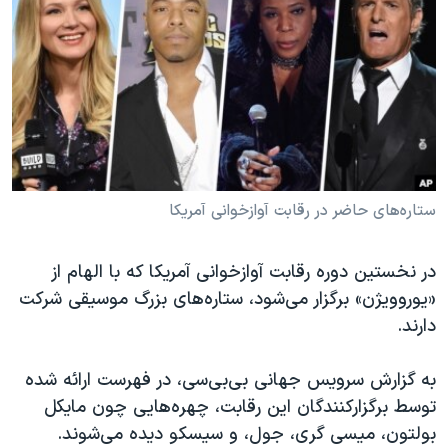
دنبال کنید
مستندها
فرهنگ و زندگی
حقوق شهروندی
انتخابات ریاست جمهوری آمریکا ۲۰۲۴
اقتصادی
حمله جمهوری اسلامی به اسرائیل
رمز مهسا
علم و فناوری
زبانهای مختلف
اسرائیل در جنگ
ورزش زنان در ایران
گالری عکس
اعتراضات زن، زندگی، آزادی
ستاره‌های حاضر در رقابت آوازخوانی آمریکا
آرشیو پخش زنده
مجموعه مستندهای دادخواهی
در نخستین دوره رقابت آوازخوانی آمریکا که با الهام از
تریبونال مردمی آبان ۹۸
«یوروویژن» برگزار می‌شود، ستاره‌های بزرگ موسیقی شرکت
دادگاه حمید نوری
دارند.
چهل سال گروگان‌گیری
به گزارش سرویس جهانی بی‌بی‌سی، در فهرست ارائه شده
قانون شفافیت دارائی کادر رهبری ایران
توسط برگزارکنندگان این رقابت، چهره‌هایی چون مایکل
اعتراضات مردمی آبان ۹۸
بولتون، میسی گری، جول، و سیسکو دیده می‌شوند.