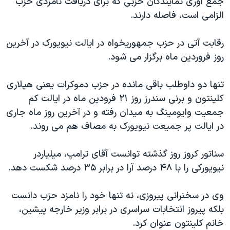
جمع آوری نمایندگان حزبی که برای دریافت نامزدی حزب
اسرائیل در جنگ
الزامی است، فاصله دارند.
نرگس محمدی برنده جایزه نوبل صلح
همایش محافظه‌کاران آمریکا «سی‌پک»
رقابت آتی در حزب جمهوریخواه در ایالت نیویورک در آخرین
روز فروردین ماه برگزار می شود.
صفحه‌های ویژه
سفر پرزیدنت ترامپ به چین
تنها دو داوطلب باقی مانده در حزب دموکرات یعنی هیلاری
کلینتون و برنی سندرز روز ۲۱ فرودین ماه در ایالت کم
جمعیت وایومینگ به میدان رفته و در آخرین روز ماه جاری
در ایالت پر جمیعت نیویورک به مصاف هم می روند.
سناتور کروز روز گذشته توانست آقای ترامپ، میلیاردر
نیویورکی را با ۴۸ درصد آرا در برابر ۳۵ درصد شکست دهد.
وی در سخنرانی پیروزی، نه تنها خود را نامزد حزب دانست
بلکه پیروز انتخابات سراسری در برابر وزیر خارجه پیشین،
خانم کلینتون عنوان کرد.