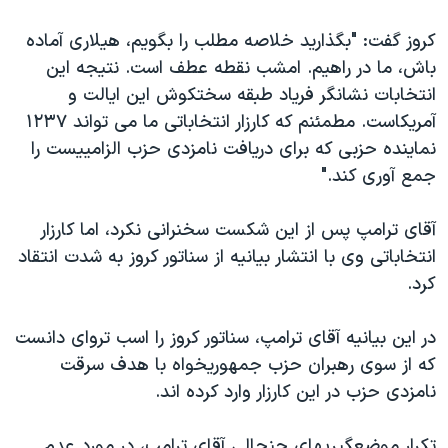
کروز گفت: "بگذارید خلاصه مطلب را بگویم، هیلاری آماده
باش، ما در راهیم. امشب نقطه عطف است. نتیجه این
انتخابات نشانگر فریاد طبقه سختکوش این ایالت و
آمریکاست. مطمئنم که کارزار انتخاباتی ما می تواند ۱۲۳۷
نماینده حزبی که برای دریافت نامزدی حزب الزامییست را
جمع آوری کند."
آقای ترامپ پس از این شکست سخنرانی نکرد، اما کارزار
انتخاباتی وی با انتشار بیانیه از سناتور کروز به شدت انتقاد
کرد.
در این بیانیه آقای ترامپ، سناتور کروز را اسب تروای دانست
که از سوی رهبران حزب جمهوریخواه با هدف سرقت
نامزدی حزب در این کارزار وارد کرده اند.
تکرار موضعگیریهای جنجالی آقای ترامپ، در مورد عدم