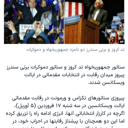
دنبال کنید
مستندها
فرهنگ و زندگی
حقوق شهروندی
انتخابات ریاست جمهوری آمریکا ۲۰۲۴
اقتصادی
حمله جمهوری اسلامی به اسرائیل
رمز مهسا
علم و فناوری
زبانهای مختلف
اسرائیل در جنگ
ورزش زنان در ایران
تد کروز و برنی سندرز دو نامزد جمهوریخواه و دموکرات
گالری عکس
اعتراضات زن، زندگی، آزادی
سناتور جمهوریخواه تد کروز و سناتور دموکرات برنی سندرز
آرشیو پخش زنده
مجموعه مستندهای دادخواهی
پیروز میدان رقابت در انتخابات مقدماتی در ایالت
تریبونال مردمی آبان ۹۸
ویسکانسن شدند.
دادگاه حمید نوری
پیروزی سناتورهای تکزاس و ورمونت در رقابت مقدماتی
چهل سال گروگان‌گیری
ایالت ویسکانسین در سه شنبه ۱۷ فروردین (۵ آوریل)،
قانون شفافیت دارائی کادر رهبری ایران
اگرچه در کارزار انتخاباتی آنها، انرژی ادامه راه را تزریق کرده
اعتراضات مردمی آبان ۹۸
اما این دو همچنان با پیشتاز رقابتها در احزاب خود، در