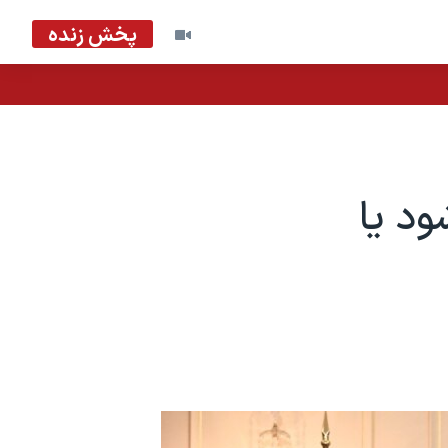
پخش زنده
ود یا