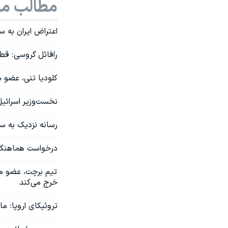
مطالب مر
اعتراض ایران به 
رافائل گروسی: قطع
کلودیا تنی، عضو 
نخست‌وزیر اسرائی
رسانه نزدیک به سپ
درخواست هماهنگ ت
تیم برچت، عضو مج
خرج می‌‌کند
تروئیکای اروپا: م