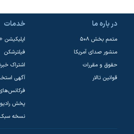
در باره ما
خدمات
متمم بخش ۵۰۸
اپلیکیشن +VOA
منشور صدای آمریکا
فیلترشکن
حقوق و مقررات
اشتراک خبرن
قوانین تالار
آگهی استخد
فرکانس‌های 
پخش رادیو
یادگیری زبان انگلیسی
نسخه سبک 
دنبال کنید