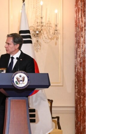
مستندها
فرهنگ و زندگی
حقوق شهروندی
انتخابات ریاست جمهوری آمریکا ۲۰۲۴
اقتصادی
حمله جمهوری اسلامی به اسرائیل
رمز مهسا
علم و فناوری
اسرائیل در جنگ
ورزش زنان در ایران
گالری عکس
اعتراضات زن، زندگی، آزادی
آرشیو پخش زنده
مجموعه مستندهای دادخواهی
تریبونال مردمی آبان ۹۸
دادگاه حمید نوری
چهل سال گروگان‌گیری
قانون شفافیت دارائی کادر رهبری ایران
اعتراضات مردمی آبان ۹۸
اسرائیل در جنگ