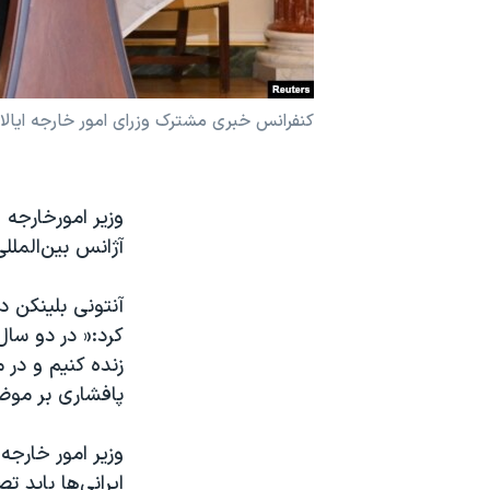
نرگس محمدی برنده جایزه نوبل صلح
همایش محافظه‌کاران آمریکا «سی‌پک»
صفحه‌های ویژه
کنفرانس خبری مشترک وزرای امور خارجه ایال
سفر پرزیدنت ترامپ به چین
وزیر امورخارجه 
آژانس بین‌الملل
آنتونی بلینکن 
کرد:« در دو سال
زنده کنیم و در 
پافشاری بر موض
وزیر امور خارجه
ایرانی‌ها باید 