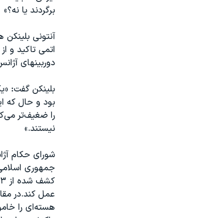
برگردند یا نه؟»
آنتونی بلینکن ه
اتمی تاکید و از
دوربینهای آژانس 
بلینکن گفت: «یک
بود و حال که ایر
را ضغیف‌تر می‌کن
نیستند.»
جمهوری اسلامی خ
عمل کند.در مقا
هسته‌ای را خامو