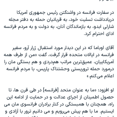
اسرائیل در جنگ
نرگس محمدی برنده جایزه نوبل صلح
در سفارت فرانسه در واشنگتن رئیس جمهوری آمریکا
دریادداشت تسلیت خود، به قربانیان حمله به دفتر مجله
همایش محافظه‌کاران آمریکا «سی‌پک»
شارلی ابدو، به بازماندگان آنان، به دولت و به مردم فرانسه
صفحه‌های ویژه
ادای احترام کرد.
سفر پرزیدنت ترامپ به چین
آقای اوباما که در این دیدار مورد استقبال ژرار آرو، سفیر
فرانسه در ایالات متحده قرار گرفت، گفت «من از طرف همه
آمریکاییان، عمیق‌ترین مراتب هم‌دردی و هم بستگی مان را
درمورد حمله تروریستی وحشتناک پاریس، با مردم فرانسه
اعلام می‌کنم.»
او افزود: «ما به عنوان متحد [فرانسه] در طی قرن ها، تا
حصول اطمینان از اجرای عدالت و در حمایت از ادامه این
راه، همچنان با همبستگی در کنار برادران فرانسوی مان می
ایستیم. ما با هم پیش می‌رویم و می دانیم ترور با آزادی و