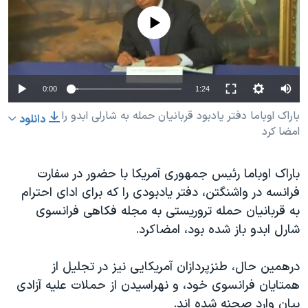
دنبال کنید
مستندها
فرهنگ و زندگی
No media source currently available
حقوق شهروندی
انتخابات ریاست جمهوری آمریکا ۲۰۲۴
اقتصادی
حمله جمهوری اسلامی به اسرائیل
رمز مهسا
علم و فناوری
0:00
1:24
زبانهای مختلف
اسرائیل در جنگ
ورزش زنان در ایران
باراک اوباما دفتر یادبود قربانیان حمله به شارلی ابدو را
دانلود
امضا کرد
گالری عکس
اعتراضات زن، زندگی، آزادی
آرشیو پخش زنده
مجموعه مستندهای دادخواهی
باراک اوباما رئیس جمهوری آمریکا با حضور در سفارت
تریبونال مردمی آبان ۹۸
فرانسه در واشنگتن، دفتر یادبودی را که برای ادای احترام
به قربانیان حمله تروریستی به مجله فکاهی فرانسوی
دادگاه حمید نوری
شارل ابدو باز شده بود، امضاکرد.
چهل سال گروگان‌گیری
قانون شفافیت دارائی کادر رهبری ایران
درهمین حال، طنزپردازان آمریکایی نیز در تجلیل از
همتایان فرانسوی خود، و نهراسیدن از حملات علیه آزادی
اعتراضات مردمی آبان ۹۸
بیان وارد صحنه شده اند.