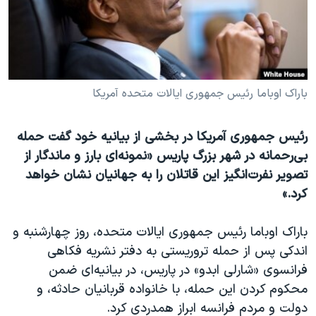
دنبال کنید
مستندها
فرهنگ و زندگی
حقوق شهروندی
انتخابات ریاست جمهوری آمریکا ۲۰۲۴
اقتصادی
حمله جمهوری اسلامی به اسرائیل
رمز مهسا
علم و فناوری
باراک اوباما رئیس جمهوری ایالات متحده آمریکا
زبانهای مختلف
اسرائیل در جنگ
ورزش زنان در ایران
رئیس جمهوری آمریکا در بخشی از بیانیه خود گفت حمله
گالری عکس
اعتراضات زن، زندگی، آزادی
بی‌رحمانه در شهر بزرگ پاریس «نمونه‌ای بارز و ماندگار از
آرشیو پخش زنده
مجموعه مستندهای دادخواهی
تصویر نفرت‌انگیز این قاتلان را به جهانیان نشان خواهد
کرد.»
تریبونال مردمی آبان ۹۸
دادگاه حمید نوری
باراک اوباما رئیس جمهوری ایالات متحده، روز چهارشنبه و
چهل سال گروگان‌گیری
اندکی پس از حمله تروریستی به دفتر نشریه فکاهی
فرانسوی «شارلی ابدو» در پاریس، در بیانیه‌ای ضمن
قانون شفافیت دارائی کادر رهبری ایران
محکوم کردن این حمله، با خانواده قربانیان حادثه، و
اعتراضات مردمی آبان ۹۸
دولت و مردم فرانسه ابراز همدردی کرد.