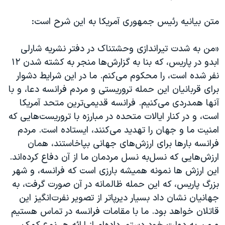
اسرائیل در جنگ
متن بیانیه رئیس جمهوری آمریکا به این شرح است:
نرگس محمدی برنده جایزه نوبل صلح
همایش محافظه‌کاران آمریکا «سی‌پک»
«من به ‌شدت تیراندازی وحشتناک در دفتر نشریه شارلی
صفحه‌های ویژه
ابدو در پاریس، که بنا به گزارش‌ها منجر به کشته شدن ۱۲
نفر شده است، را محکوم می‌کنم. ما در این شرایط دشوار
سفر پرزیدنت ترامپ به چین
برای قربانیان این حمله تروریستی و مردم فرانسه دعا، و با
آنها همدردی می‌کنيم. فرانسه قدیمی‌ترین متحد آمریکا
است، و در کنار ایالات متحده در مبارزه با تروریست‌هایی که
امنیت ما و جهان را تهدید می‌کنند، ایستاده است. مردم
فرانسه بارها برای ارزش‌های جهانی بپاخاستند، همان
ارزش‌هايی که نسل‌به نسل مردمان ما از آن دفاع کرده‌اند.
این ارزش ها نمونه هميشه بارزی است که فرانسه، و شهر
بزرگ پاریس، که این حمله ظالمانه در آن صورت گرفت، به
جهانيان نشان داد بسیار ديرپاتر از تصوير نفرت‌انگيز این
قاتلان خواهد بود. ما با مقامات فرانسه در تماس هستيم