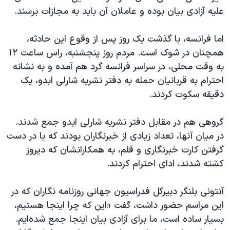
اسرائیل در جنگ
علیه آزادی بیان بوده و عاملان آن باید به مجازات برسند.
نرگس محمدی برنده جایزه نوبل صلح
اما فرانسه، با گذشت یک روز پس از وقوع این حادثه،
همایش محافظه‌کاران آمریکا «سی‌پک»
همچنان در شوک است. مردم روز پنجشنبه، راس ساعت ۱۲
صفحه‌های ویژه
به وقت محلی، در سراسر فرانسه گرد هم آمده و به نشانه
سفر پرزیدنت ترامپ به چین
احترام به قربانیان حمله به دفتر نشریه شارلی ابدو، یک
دقیقه سکوت کردند.
گروهی هم در مقابل دفتر نشریه شارلی ابدو جمع شدند.
در میان آنها، تعداد زیادی از خبرنگاران بودند که با در دست
گرفتن کارت‌ خبرنگاری و قلم، به همکارانشان که دیروز
کشته شدند، ادای احترام کردند.
آنتونی بلنگر دبیرکل فدراسیون جهانی روزنامه نگاران که در
این مراسم حضور داشت، گفت «این که چرا اینجا هستیم،
بسیار ساده است، ما برای آزادی بیان اینجا جمع شده‌ایم.