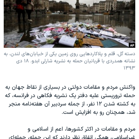
دنبال کنید
مستندها
فرهنگ و زندگی
حقوق شهروندی
انتخابات ریاست جمهوری آمریکا ۲۰۲۴
اقتصادی
حمله جمهوری اسلامی به اسرائیل
رمز مهسا
علم و فناوری
زبانهای مختلف
اسرائیل در جنگ
ورزش زنان در ایران
دسته گل، قلم و پلاکاردهایی روی زمین یکی از خیابان‌های لندن، به
نشانه همدردی با قربانیان حمله به نشریه شارلی ابدو. ۱۸ دی
گالری عکس
اعتراضات زن، زندگی، آزادی
۱۳۹۳
آرشیو پخش زنده
مجموعه مستندهای دادخواهی
تریبونال مردمی آبان ۹۸
واکنش مردم و مقامات دولتی در بسیاری از نقاط جهان به
حمله تروریستی علیه دفتر یک نشریه فکاهی در فرانسه، که
دادگاه حمید نوری
به کشته شدن ۱۲ نفر، از جمله سردبیر آن هفته‌نامه منجر
چهل سال گروگان‌گیری
شد، همچنان رو به افزایش است.
قانون شفافیت دارائی کادر رهبری ایران
مردم و مقامات در اکثر کشورها، اعم از اسلامی و
اعتراضات مردمی آبان ۹۸
غیراسلامی، همگی اتفاق نظر دارند که این حمله، حمله‌ای