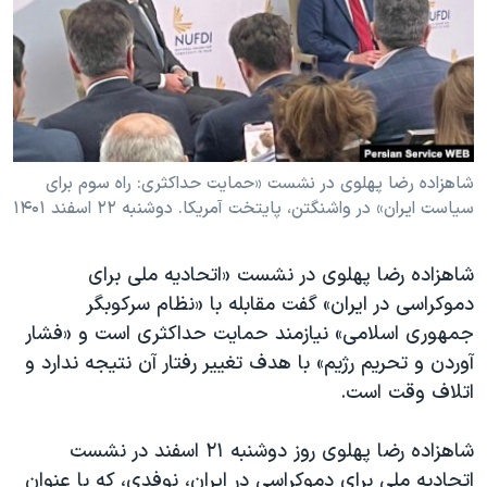
دنبال کنید
مستندها
فرهنگ و زندگی
حقوق شهروندی
انتخابات ریاست جمهوری آمریکا ۲۰۲۴
اقتصادی
حمله جمهوری اسلامی به اسرائیل
رمز مهسا
علم و فناوری
زبانهای مختلف
اسرائیل در جنگ
ورزش زنان در ایران
شاهزاده رضا پهلوی در نشست «حمایت حداکثری: راه سوم برای
سیاست ایران» در واشنگتن، پایتخت آمریکا. دوشنبه ۲۲ اسفند ۱۴۰۱
گالری عکس
اعتراضات زن، زندگی، آزادی
آرشیو پخش زنده
مجموعه مستندهای دادخواهی
شاهزاده رضا پهلوی در نشست «اتحادیه ملی برای
تریبونال مردمی آبان ۹۸
دموکراسی در ایران» گفت مقابله با «نظام سرکوبگر
جمهوری اسلامی» نیازمند حمایت حداکثری است و «فشار
دادگاه حمید نوری
آوردن و تحریم رژیم» با هدف تغییر رفتار آن‌ نتیجه ندارد و
چهل سال گروگان‌گیری
اتلاف وقت است.
قانون شفافیت دارائی کادر رهبری ایران
شاهزاده رضا پهلوی روز دوشنبه ٢١ اسفند در نشست
اعتراضات مردمی آبان ۹۸
اتحادیه ملی برای دموکراسی در ایران، نوفدی، که با عنوان