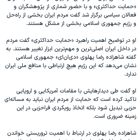
اسرائیل در جنگ
«حمایت حداکثری» و با حضور شماری از پژوهشگران و
نرگس محمدی برنده جایزه نوبل صلح
فعالان سیاسی برگزار شد گفت مردم ایران بخشی از راه‌حل
و رژیم جمهوری اسلامی بخشی از مشکل هستند.
همایش محافظه‌کاران آمریکا «سی‌پک»
صفحه‌های ویژه
او در توضیح اهمیت راهبرد «حمایت حداکثری» گفت مردم
سفر پرزیدنت ترامپ به چین
در داخل ایران اصلی‌ترین و مهم‌ترین ابزار تغییر هستند. به
گفته شاهزاده رضا پهلوی «دی‌ان‌ای» جمهوری اسلامی
نشان می‌دهد که این رژیم هیچ ارتباطی با منافع ملی ایران
ندارد.
او گفت طی دیدارهایش با مقامات آمریکایی و اروپایی
تاکید کرده است که حمایت از مردم ایران نباید به مساله‌ای
حزبی تبدیل شود بلکه اتخاذ رویکردی فراحزبی در این
زمینه ضروری است.
شاهزاده رضا پهلوی در ارتباط با اهمیت تروریستی خواندن