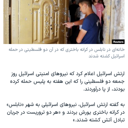
دنبال کنید
مستندها
فرهنگ و زندگی
حقوق شهروندی
انتخابات ریاست جمهوری آمریکا ۲۰۲۴
اقتصادی
حمله جمهوری اسلامی به اسرائیل
رمز مهسا
علم و فناوری
زبانهای مختلف
اسرائیل در جنگ
ورزش زنان در ایران
خانه‌ای در نابلس در کرانه باختری که در آن دو فلسطینی در حمله
اسرائیل کشته شدند
گالری عکس
اعتراضات زن، زندگی، آزادی
آرشیو پخش زنده
مجموعه مستندهای دادخواهی
ارتش اسرائیل اعلام کرد که نیروهای امنیتی اسرائیل روز
تریبونال مردمی آبان ۹۸
جمعه دو فلسطینی را که این هفته به پلیس حمله کرده
دادگاه حمید نوری
بودند، از پا درآوردند.
چهل سال گروگان‌گیری
به گفته ارتش اسرائیل، نیروهای اسرائیلی به شهر «نابلس»
قانون شفافیت دارائی کادر رهبری ایران
در کرانه باختری یورش بردند و «هر دو تروریست در جریان
اعتراضات مردمی آبان ۹۸
تبادل آتش کشته شدند.»