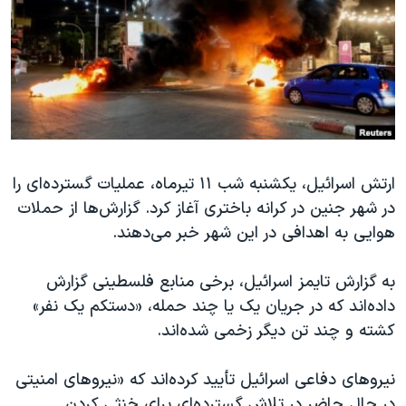
دنبال کنید
مستندها
فرهنگ و زندگی
حقوق شهروندی
انتخابات ریاست جمهوری آمریکا ۲۰۲۴
اقتصادی
حمله جمهوری اسلامی به اسرائیل
رمز مهسا
علم و فناوری
زبانهای مختلف
اسرائیل در جنگ
ورزش زنان در ایران
ارتش اسرائیل‌، یکشنبه شب ۱۱ تیرماه، عملیات گسترده‌ای را
گالری عکس
اعتراضات زن، زندگی، آزادی
در شهر جنین در کرانه باختری آغاز کرد. گزارش‌ها از حملات
آرشیو پخش زنده
مجموعه مستندهای دادخواهی
هوایی به اهدافی در این شهر خبر می‌دهند.
تریبونال مردمی آبان ۹۸
به گزارش تایمز اسرائیل، برخی منابع فلسطینی گزارش
دادگاه حمید نوری
داده‌اند که در جریان یک یا چند حمله، «دستکم یک نفر»
چهل سال گروگان‌گیری
کشته و چند تن دیگر زخمی شده‌اند.
قانون شفافیت دارائی کادر رهبری ایران
نیروهای دفاعی اسرائیل تأیید کرده‌اند که «نیروهای امنیتی
اعتراضات مردمی آبان ۹۸
در حال حاضر در تلاش گسترده‌ای برای خنثی کردن