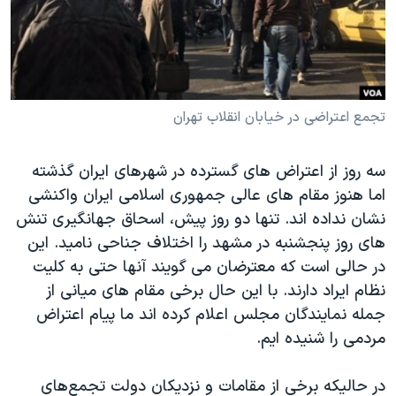
دنبال کنید
مستندها
فرهنگ و زندگی
حقوق شهروندی
انتخابات ریاست جمهوری آمریکا ۲۰۲۴
اقتصادی
حمله جمهوری اسلامی به اسرائیل
رمز مهسا
علم و فناوری
تجمع اعتراضی در خیابان انقلاب تهران
زبانهای مختلف
اسرائیل در جنگ
ورزش زنان در ایران
سه روز از اعتراض های گسترده در شهرهای ایران گذشته
گالری عکس
اعتراضات زن، زندگی، آزادی
اما هنوز مقام های عالی جمهوری اسلامی ایران واکنشی
آرشیو پخش زنده
مجموعه مستندهای دادخواهی
نشان نداده اند. تنها دو روز پیش، اسحاق جهانگیری تنش
های روز پنجشنبه در مشهد را اختلاف جناحی نامید. این
تریبونال مردمی آبان ۹۸
در حالی است که معترضان می گویند آنها حتی به کلیت
دادگاه حمید نوری
نظام ایراد دارند. با این حال برخی مقام های میانی از
چهل سال گروگان‌گیری
جمله نمایندگان مجلس اعلام کرده اند ما پیام اعتراض
مردمی را شنیده ایم.
قانون شفافیت دارائی کادر رهبری ایران
اعتراضات مردمی آبان ۹۸
در حالیکه برخی از مقامات و نزدیکان دولت تجمع‌های