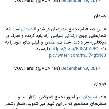
December 29, 2017
— VOA Farsi (@VOAIran)
همدان
♦️ این هم فیلم تجمع معترضان در شهر
#همدان
است که
شعارهایی چون «زندانی سیاسی آزاد باید گردد» و «مرگ بر
دیکتاتور» سر دادند. شما هم عکس و فیلم های خود را به
👈
https://t.co/EJ5AlfA7R1
بفرستید
pic.twitter.com/mJI74g5N63
December 29, 2017
— VOA Farsi (@VOAIran)
قوچان
♦️ در
#قوچان
نیز امروز تجمع اعتراضی برگزار شد و
معترضان همانطور که در این فیلم می شنوید، شعار «شعار