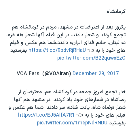
اسرائیل در جنگ
کرمانشاه
نرگس محمدی برنده جایزه نوبل صلح
همایش محافظه‌کاران آمریکا «سی‌پک»
یکروز بعد از اعتراضات در مشهد، مردم در کرمانشاه هم
صفحه‌های ویژه
تجمع کردند و شعار دادند. در این فیلم آنها شعار «نه غزه،
نه لبنان، جانم فدای ایران» دادند.شما هم عکس و فیلم
سفر پرزیدنت ترامپ به چین
های خود را به 👈
https://t.co/9pdvRjRHaU
بفرستید
pic.twitter.com/B22quwxEzO
December 29, 2017
— VOA Farsi (@VOAIran)
♦️در تجمع امروز جمعه در کرمانشاه هم، معترضان از
رضاشاه در شعارهای خود یاد کردند. در مشهد هم آنها
شعار «رضاه شاه، یادت شاد»، سر دادند. شما هم عکس و
فیلم های خود را به 👈
https://t.co/EJ5AlfA7R1
بفرستید
pic.twitter.com/1m5pNdRNDU