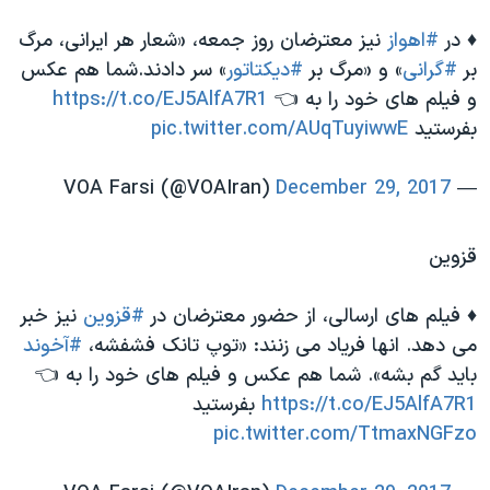
♦️ در
#اهواز
نیز معترضان روز جمعه، «شعار هر ایرانی، مرگ
بر
#گرانی
» و «مرگ بر
#دیکتاتور
» سر دادند.شما هم عکس
و فیلم های خود را به 👈
https://t.co/EJ5AlfA7R1
بفرستید
pic.twitter.com/AUqTuyiwwE
December 29, 2017
— VOA Farsi (@VOAIran)
قزوین
♦️ فیلم های ارسالی، از حضور معترضان در
#قزوین
نیز خبر
می دهد. انها فریاد می زنند: «توپ تانک فشفشه،
#آخوند
باید گم بشه». شما هم عکس و فیلم های خود را به 👈
https://t.co/EJ5AlfA7R1
بفرستید
pic.twitter.com/TtmaxNGFzo