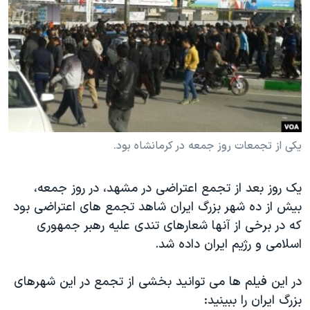
دنبال کنید
مستندها
فرهنگ و زندگی
حقوق شهروندی
انتخابات ریاست جمهوری آمریکا ۲۰۲۴
اقتصادی
حمله جمهوری اسلامی به اسرائیل
رمز مهسا
علم و فناوری
زبانهای مختلف
اسرائیل در جنگ
ورزش زنان در ایران
گالری عکس
اعتراضات زن، زندگی، آزادی
یکی از تجمعات روز جمعه در کرمانشاه بود.
آرشیو پخش زنده
مجموعه مستندهای دادخواهی
یک روز بعد از تجمع اعتراضی در مشهد، در روز جمعه،
تریبونال مردمی آبان ۹۸
بیش از ده شهر بزرگ ایران شاهد تجمع های اعتراضی بود
دادگاه حمید نوری
که در برخی از آنها شعارهای تندی علیه رهبر جمهوری
چهل سال گروگان‌گیری
اسلامی و رژیم ایران داده شد.
قانون شفافیت دارائی کادر رهبری ایران
در این فیلم ها می توانید بخشی از تجمع در این شهرهای
اعتراضات مردمی آبان ۹۸
بزرگ ایران را ببینید: