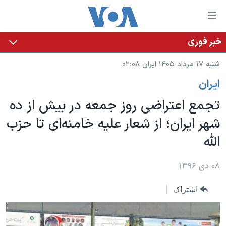
ینکهای
ابل
سترسی
خبر فوری
خانه
هش
شنبه ۱۷ مرداد ۱۴۰۵ ایران ۰۲:۰۸
نسخه سبک وب‌سایت
ه
ايران
حتوای
موضوع ها
صلی
تجمع اعتراضی روز جمعه در بیش از ده
برنامه های تلویزیونی
ایران
هش
شهر ایران؛ از شعار علیه خامنه‌ای تا حزب
جدول برنامه ها
ه
آمریکا
الله
فحه
صفحه‌های ویژه
جهان
صلی
فرکانس‌های صدای آمریکا
ورزشی
جام جهانی ۲۰۲۶
۰۸ دی ۱۳۹۶
هش
پخش رادیویی
ه
گزیده‌ها
عملیات خشم حماسی
اشتراک
ستجو
۲۵۰سالگی آمریکا
ویژه برنامه‌ها
یادگیری زبان انگلیسی
ویدیوها
بایگانی برنامه‌های تلویزیونی