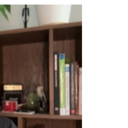
مستندها
فرهنگ و زندگی
حقوق شهروندی
انتخابات ریاست جمهوری آمریکا ۲۰۲۴
اقتصادی
حمله جمهوری اسلامی به اسرائیل
رمز مهسا
علم و فناوری
اسرائیل در جنگ
ورزش زنان در ایران
گالری عکس
اعتراضات زن، زندگی، آزادی
آرشیو پخش زنده
مجموعه مستندهای دادخواهی
تریبونال مردمی آبان ۹۸
دادگاه حمید نوری
چهل سال گروگان‌گیری
قانون شفافیت دارائی کادر رهبری ایران
اعتراضات مردمی آبان ۹۸
اسرائیل در جنگ