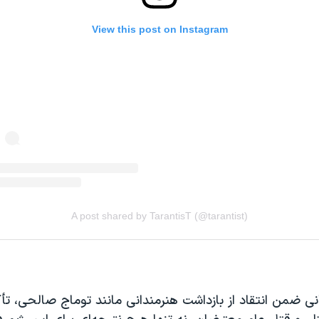
انی ضمن انتقاد از بازداشت هنرمندانی مانند توماج صالحی، تأک