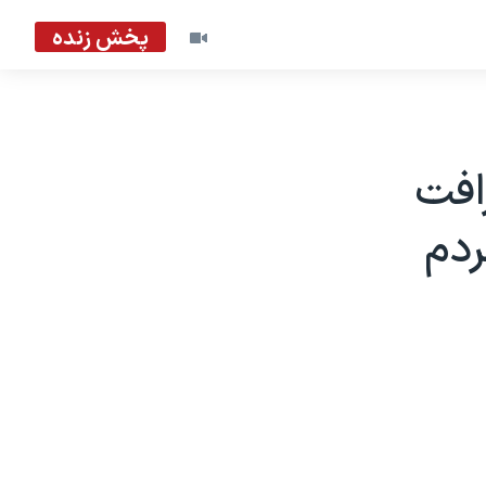
پخش زنده
افت
ردم