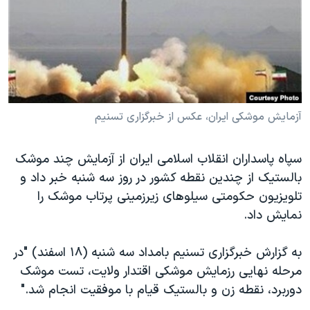
دنبال کنید
مستندها
فرهنگ و زندگی
حقوق شهروندی
انتخابات ریاست جمهوری آمریکا ۲۰۲۴
اقتصادی
حمله جمهوری اسلامی به اسرائیل
رمز مهسا
علم و فناوری
زبانهای مختلف
اسرائیل در جنگ
ورزش زنان در ایران
آزمایش موشکی ایران، عکس از خبرگزاری تسنیم
گالری عکس
اعتراضات زن، زندگی، آزادی
سپاه پاسداران انقلاب اسلامی ایران از آزمایش چند موشک
آرشیو پخش زنده
مجموعه مستندهای دادخواهی
بالستیک از چندین نقطه کشور در روز سه شنبه خبر داد و
تریبونال مردمی آبان ۹۸
تلویزیون حکومتی سیلوهای زیرزمینی پرتاب موشک را
نمایش داد.
دادگاه حمید نوری
چهل سال گروگان‌گیری
به گزارش خبرگزاری تسنیم بامداد سه شنبه (۱۸ اسفند) "در
قانون شفافیت دارائی کادر رهبری ایران
مرحله نهایی رزمایش موشکی اقتدار ولایت، تست موشک
دوربرد، نقطه زن و بالستیک قیام با موفقیت انجام شد."
اعتراضات مردمی آبان ۹۸