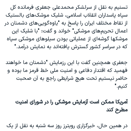
اسرائیل در جنگ
تسنیم به نقل از سرلشکر محمدعلی جعفری فرمانده کل
نرگس محمدی برنده جایزه نوبل صلح
سپاه پاسداران انقلاب اسلامی، شلیک موشک‌های بالستیک
از نقاط مختلف ایران را پاسخ به "یاوه‌گویی‌های دشمنان در
همایش محافظه‌کاران آمریکا «سی‌پک»
اعمال تحریم‌های موشکی" خواند و گفت: "با شلیک این
صفحه‌های ویژه
موشکها گوشه‌ای از عملیاتی بودن سیلوهای موشکی سپاه
سفر پرزیدنت ترامپ به چین
که در سراسر کشور گسترش یافته‌اند به نمایش درآمد."
جعفری همچنین گفت با این رزمایش "دشمنان ما خواهند
فهمید که اقتدار دفاعی و امنیت ملی خط قرمز ما بوده و
حاضر نیستیم تحت هیچ شرایطی راجع به آن صحبت
کنیم."
آمریکا ممکن است آزمایش موشکی را در شورای امنیت
مطرح کند
در همین حال، خبرگزاری رویترز روز سه شنبه به نقل از یک